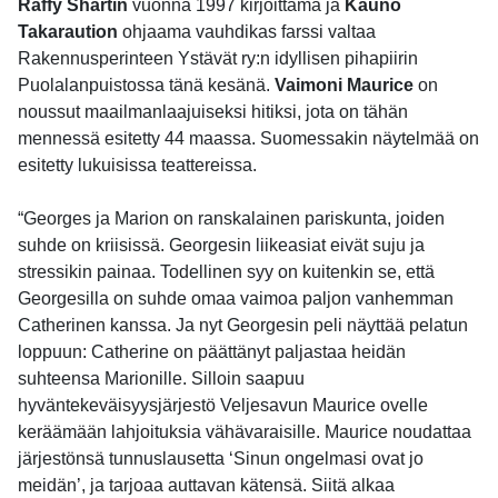
Raffy Shartin
vuonna 1997
kirjoittama ja
Kauno
Takaraution
ohjaama vauhdikas farssi valtaa
Rakennusperinteen Ystävät ry:n idyllisen pihapiirin
Puolalanpuistossa tänä kesänä.
Vaimoni Maurice
on
noussut maailmanlaajuiseksi hitiksi, jota on tähän
mennessä esitetty 44 maassa. Suomessakin näytelmää on
esitetty lukuisissa teattereissa.
“Georges ja Marion on ranskalainen pariskunta, joiden
suhde on kriisissä. Georgesin liikeasiat eivät suju ja
stressikin painaa. Todellinen syy on kuitenkin se, että
Georgesilla on suhde omaa vaimoa paljon vanhemman
Catherinen kanssa. Ja nyt Georgesin peli näyttää pelatun
loppuun: Catherine on päättänyt paljastaa heidän
suhteensa Marionille. Silloin saapuu
hyväntekeväisyysjärjestö Veljesavun Maurice ovelle
keräämään lahjoituksia vähävaraisille. Maurice noudattaa
järjestönsä tunnuslausetta ‘Sinun ongelmasi ovat jo
meidän’, ja tarjoaa auttavan kätensä. Siitä alkaa