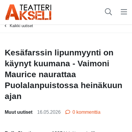
-
Kaikki uutiset
Kesäfarssin lipunmyynti on
käynyt kuumana - Vaimoni
Maurice naurattaa
Puolalanpuistossa heinäkuun
ajan
Muut uutiset
16.05.2026
0 kommenttia