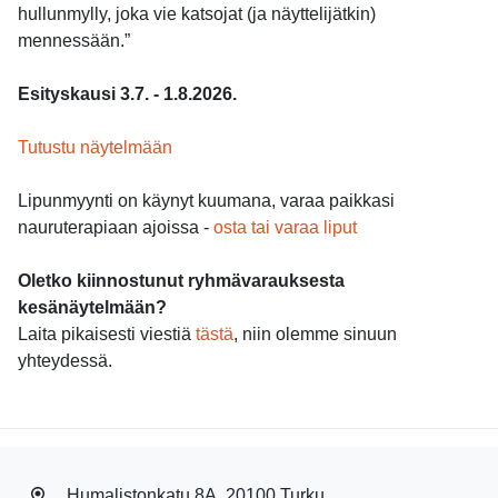
hullunmylly, joka vie katsojat (ja näyttelijätkin)
mennessään.”
Esityskausi 3.7. - 1.8.2026.
Tutustu näytelmään
Lipunmyynti on käynyt kuumana, varaa paikkasi
nauruterapiaan ajoissa -
osta tai varaa liput
Oletko kiinnostunut ryhmävarauksesta
kesänäytelmään?
Laita pikaisesti viestiä
tästä
, niin olemme sinuun
yhteydessä.
Humalistonkatu 8A, 20100 Turku