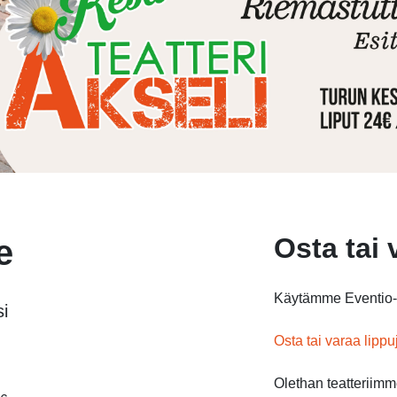
Osta tai 
e
Käytämme Eventio-l
i
Osta tai varaa lippu
Olethan teatteriim