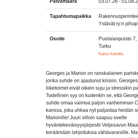
Päivämäärä
03.07.26 - 01.08.
Tapahtumapaikka
Rakennusperinte
Ystävät ry:n pihapi
Osoite
Puolalanpuisto 7
Turku
Linkki 
Katso kartalla
Georges ja Marion on ranskalainen parisk
jonka suhde on ajautunut kriisiin. Georges
liiketoimet eivät oikein suju ja stressikin p
Todellinen syy on kuitenkin se, että Georg
suhde omaa vaimoa paljon vanhemman C
kanssa, joka uhkaa nyt paljastaa heidän 
Marionille! Juuri silloin saapuu ovelle
hyväntekeväisyysjärjestö Veljesavun Mau
keräämään lahjoituksia vähävaraisille. Ma