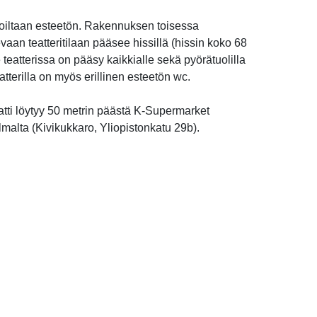
tiloiltaan esteetön. Rakennuksen toisessa
vaan teatteritilaan pääsee hissillä (hissin koko 68
 teatterissa on pääsy kaikkialle sekä pyörätuolilla
Teatterilla on myös erillinen esteetön wc.
tti löytyy 50 metrin päästä K-Supermarket
malta (Kivikukkaro, Yliopistonkatu 29b).