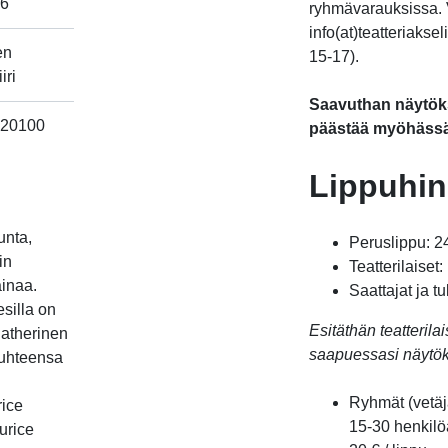
26
ryhmävarauksissa. V
info(at)teatteriakse
en
15-17).
iri
Saavuthan näytöksi
, 20100
päästää myöhässä
avautuu uudessa välilehdessä
Lippuhin
unta,
Peruslippu: 2
in
Teatterilaiset:
ainaa.
Saattajat ja tu
esilla on
Esitäthän teatteril
atherinen
saapuessasi näytöks
suhteensa
Ryhmät (vetäj
rice
15-30 henkilöä
urice