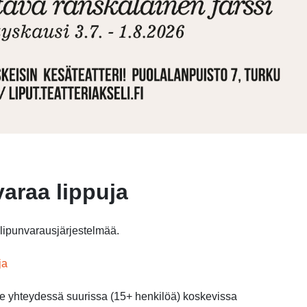
varaa lippuja
ipunvarausjärjestelmää.
ja
me yhteydessä suurissa (15+ henkilöä) koskevissa