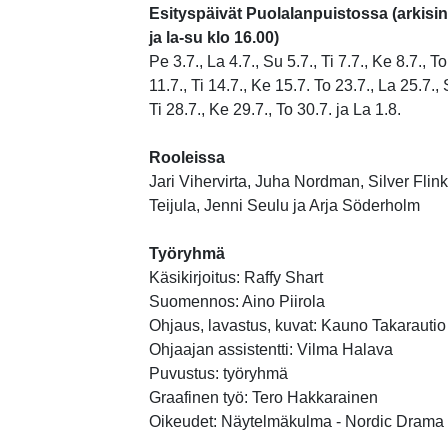
Esityspäivät Puolalanpuistossa (arkisin
ja la-su klo 16.00)
Pe 3.7., La 4.7., Su 5.7., Ti 7.7., Ke 8.7., To
11.7., Ti 14.7., Ke 15.7. To 23.7., La 25.7., 
Ti 28.7., Ke 29.7., To 30.7. ja La 1.8.
Rooleissa
Jari Vihervirta, Juha Nordman, Silver Flin
Teijula, Jenni Seulu ja Arja Söderholm
Työryhmä
Käsikirjoitus: Raffy Shart
Suomennos: Aino Piirola
Ohjaus, lavastus, kuvat: Kauno Takarautio
Ohjaajan assistentti: Vilma Halava
Puvustus: työryhmä
Graafinen työ: Tero Hakkarainen
Oikeudet: Näytelmäkulma - Nordic Drama