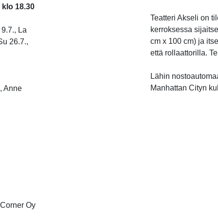
 klo 18.30
Teatteri Akseli on 
kerroksessa sijaitse
 9.7., La
cm x 100 cm) ja itse
Su 26.7.,
että rollaattorilla. 
Lähin nostoautomaa
Manhattan Cityn kul
k, Anne
 Corner Oy