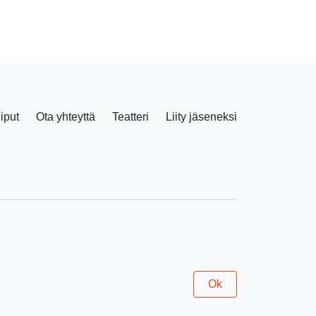
liput
Ota yhteyttä
Teatteri
Liity jäseneksi
Facebook
Instagram
Ok