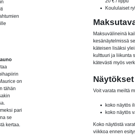
20 € / lippu
un
Koululaiset ry
ti
pahtumien
Maksutav
lle
Maksuvälineinä kaik
kesänäytelmissä se
käteisen lisäksi yle
kulttuuri ja liikunt
auno
kätevästi myös verk
ltaa
ihapiirin
Näytökset 
Maurice on
on tähän
Voit varata meiltä
sakin
sa.
koko näytös i
imeksi pari
koko näytös v
ona se
Koko näytöstä vara
tä kertaa.
viikkoa ennen esity