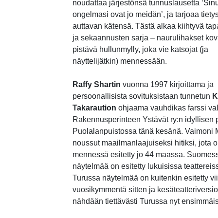
noudattaa järjestönsä tunnuslausetta ‘Sin
ongelmasi ovat jo meidän’, ja tarjoaa tietys
auttavan kätensä. Tästä alkaa kiihtyvä ta
ja sekaannusten sarja – naurulihakset kovi
pistävä hullunmylly, joka vie katsojat (ja
näyttelijätkin) mennessään.
Raffy Shartin
vuonna 1997 kirjoittama ja
persoonallisista sovituksistaan tunnetun
K
Takaraution
ohjaama vauhdikas farssi va
Rakennusperinteen Ystävät ry:n idyllisen p
Puolalanpuistossa tänä kesänä. Vaimoni 
noussut maailmanlaajuiseksi hitiksi, jota 
mennessä esitetty jo 44 maassa. Suomes
näytelmää on esitetty lukuisissa teattereis
Turussa näytelmää on kuitenkin esitetty vi
vuosikymmentä sitten ja kesäteatteriversi
nähdään tiettävästi Turussa nyt ensimmäis