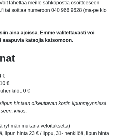
oit lähettää meille sähköpostia osoitteeseen
li.fi tai soittaa numeroon 040 966 9628 (ma-pe klo
in aina ajoissa. Emme valitettavasti voi
 saapuvia katsojia katsomoon.
nat
4 €
 10 €
kihenkilöt: 0 €
aislipun hintaan oikeuttavan kortin lipunmyynnissä
een, kiitos.
ä ryhmän mukana veloituksetta)
, lipun hinta 23 € / lippu, 31- henkilöä, lipun hinta