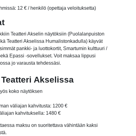
hmissä: 12 € / henkilö (opettaja veloituksetta)
at
kiin Teatteri Akselin näytöksiin (Puolalanpuiston
kä Teatteri Akselissa Humalistonkadulla) käyvät
isimmät pankki- ja luottokortit, Smartumin kulttuuri /
a sekä Epassi -sovellukset. Voit maksaa lippusi
ossa jo varausta tehdessäsi.
Teatteri Akselissa
 myös koko näytöksen
lman väliajan kahvitusta: 1200 €
äliajan kahvituksella: 1480 €
ttaessa maksu on suoritettava vähintään kaksi
stä.