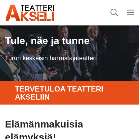
Tule, näe ja tunne
Turun keskeisin harrastajateatteri
TERVETULOA TEATTERI
AKSELIIN
Elämänmakuisia
elämyksiä!