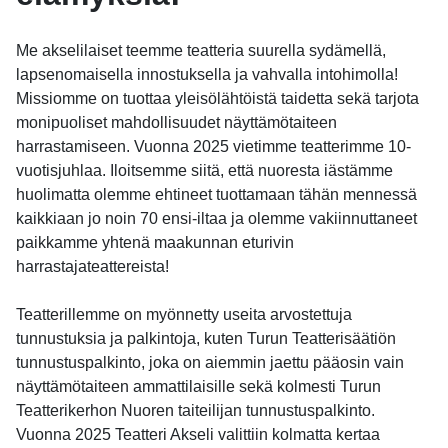
Me akselilaiset teemme teatteria suurella sydämellä,
lapsenomaisella innostuksella ja vahvalla intohimolla!
Missiomme on tuottaa yleisölähtöistä taidetta sekä tarjota
monipuoliset mahdollisuudet näyttämötaiteen
harrastamiseen. Vuonna 2025 vietimme teatterimme 10-
vuotisjuhlaa. Iloitsemme siitä, että nuoresta iästämme
huolimatta olemme ehtineet tuottamaan tähän mennessä
kaikkiaan jo noin 70 ensi-iltaa ja olemme vakiinnuttaneet
paikkamme yhtenä maakunnan eturivin
harrastajateattereista!
Teatterillemme on myönnetty useita arvostettuja
tunnustuksia ja palkintoja, kuten Turun Teatterisäätiön
tunnustuspalkinto, joka on aiemmin jaettu pääosin vain
näyttämötaiteen ammattilaisille sekä kolmesti Turun
Teatterikerhon Nuoren taiteilijan tunnustuspalkinto.
Vuonna 2025 Teatteri Akseli valittiin kolmatta kertaa