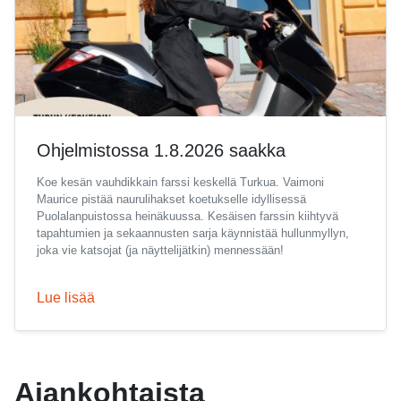
Ohjelmistossa 1.8.2026 saakka
Koe kesän vauhdikkain farssi keskellä Turkua. Vaimoni
Maurice pistää naurulihakset koetukselle idyllisessä
Puolalanpuistossa heinäkuussa. Kesäisen farssin kiihtyvä
tapahtumien ja sekaannusten sarja käynnistää hullunmyllyn,
joka vie katsojat (ja näyttelijätkin) mennessään!
Lue lisää
Ajankohtaista