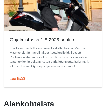
Ohjelmistossa 1.8.2026 saakka
Koe kesän vauhdikkain farssi keskellä Turkua. Vaimoni
Maurice pistää naurulihakset koetukselle idyllisessä
Puolalanpuistossa heinäkuussa. Kesäisen farssin kiihtyvä
tapahtumien ja sekaannusten sarja käynnistää hullunmyllyn,
joka vie katsojat (ja näyttelijätkin) mennessään!
Lue lisää
Ajankohtaista