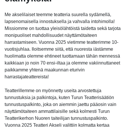
Me akselilaiset teemme teatteria suurella sydämellä,
lapsenomaisella innostuksella ja vahvalla intohimolla!
Missiomme on tuottaa yleisölähtöistä taidetta sekä tarjota
monipuoliset mahdollisuudet näyttämötaiteen
harrastamiseen. Vuonna 2025 vietimme teatterimme 10-
vuotisjuhlaa. Iloitsemme siitä, että nuoresta iästämme
huolimatta olemme ehtineet tuottamaan tähän mennessä
kaikkiaan jo noin 70 ensi-iltaa ja olemme vakiinnuttaneet
paikkamme yhtenä maakunnan eturivin
harrastajateattereista!
Teatterillemme on myönnetty useita arvostettuja
tunnustuksia ja palkintoja, kuten Turun Teatterisäätiön
tunnustuspalkinto, joka on aiemmin jaettu pääosin vain
näyttämötaiteen ammattilaisille sekä kolmesti Turun
Teatterikerhon Nuoren taiteilijan tunnustuspalkinto.
Vuonna 2025 Teatteri Akseli valittiin kolmatta kertaa