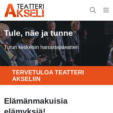
Tule, näe ja tunne
Turun keskeisin harrastajateatteri
TERVETULOA TEATTERI
AKSELIIN
Elämänmakuisia
elämyksiä!