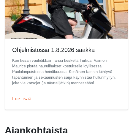
Ohjelmistossa 1.8.2026 saakka
Koe kesän vauhdikkain farssi keskellä Turkua. Vaimoni
Maurice pistää naurulihakset koetukselle idyllisessä
Puolalanpuistossa heinäkuussa. Kesäisen farssin kiihtyvä
tapahtumien ja sekaannusten sarja käynnistää hullunmyllyn,
joka vie katsojat (ja näyttelijätkin) mennessään!
Lue lisää
Ajankohtaista