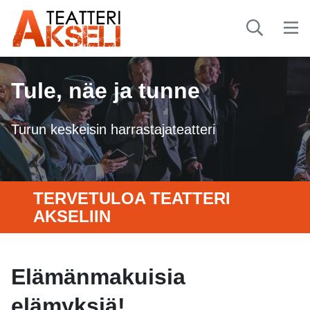
Tule, näe ja tunne
Turun keskeisin harrastajateatteri
TERVETULOA TEATTERI
AKSELIIN
Elämänmakuisia
elämyksiä!