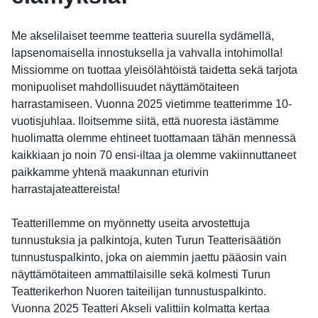
Me akselilaiset teemme teatteria suurella sydämellä,
lapsenomaisella innostuksella ja vahvalla intohimolla!
Missiomme on tuottaa yleisölähtöistä taidetta sekä tarjota
monipuoliset mahdollisuudet näyttämötaiteen
harrastamiseen. Vuonna 2025 vietimme teatterimme 10-
vuotisjuhlaa. Iloitsemme siitä, että nuoresta iästämme
huolimatta olemme ehtineet tuottamaan tähän mennessä
kaikkiaan jo noin 70 ensi-iltaa ja olemme vakiinnuttaneet
paikkamme yhtenä maakunnan eturivin
harrastajateattereista!
Teatterillemme on myönnetty useita arvostettuja
tunnustuksia ja palkintoja, kuten Turun Teatterisäätiön
tunnustuspalkinto, joka on aiemmin jaettu pääosin vain
näyttämötaiteen ammattilaisille sekä kolmesti Turun
Teatterikerhon Nuoren taiteilijan tunnustuspalkinto.
Vuonna 2025 Teatteri Akseli valittiin kolmatta kertaa