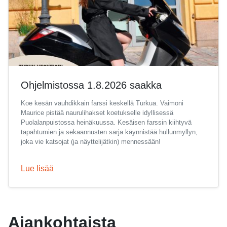
Ohjelmistossa 1.8.2026 saakka
Koe kesän vauhdikkain farssi keskellä Turkua. Vaimoni
Maurice pistää naurulihakset koetukselle idyllisessä
Puolalanpuistossa heinäkuussa. Kesäisen farssin kiihtyvä
tapahtumien ja sekaannusten sarja käynnistää hullunmyllyn,
joka vie katsojat (ja näyttelijätkin) mennessään!
Lue lisää
Ajankohtaista