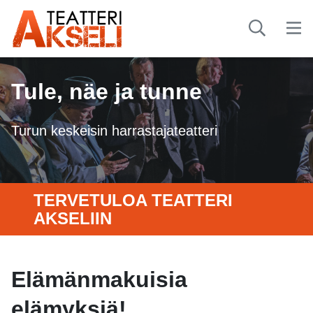
Tule, näe ja tunne
Turun keskeisin harrastajateatteri
TERVETULOA TEATTERI
AKSELIIN
Elämänmakuisia
elämyksiä!