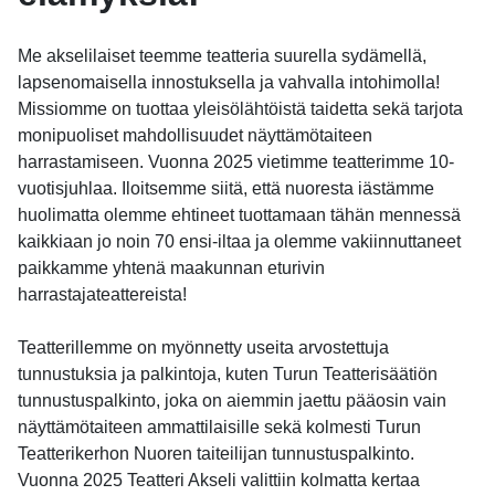
Me akselilaiset teemme teatteria suurella sydämellä,
lapsenomaisella innostuksella ja vahvalla intohimolla!
Missiomme on tuottaa yleisölähtöistä taidetta sekä tarjota
monipuoliset mahdollisuudet näyttämötaiteen
harrastamiseen. Vuonna 2025 vietimme teatterimme 10-
vuotisjuhlaa. Iloitsemme siitä, että nuoresta iästämme
huolimatta olemme ehtineet tuottamaan tähän mennessä
kaikkiaan jo noin 70 ensi-iltaa ja olemme vakiinnuttaneet
paikkamme yhtenä maakunnan eturivin
harrastajateattereista!
Teatterillemme on myönnetty useita arvostettuja
tunnustuksia ja palkintoja, kuten Turun Teatterisäätiön
tunnustuspalkinto, joka on aiemmin jaettu pääosin vain
näyttämötaiteen ammattilaisille sekä kolmesti Turun
Teatterikerhon Nuoren taiteilijan tunnustuspalkinto.
Vuonna 2025 Teatteri Akseli valittiin kolmatta kertaa