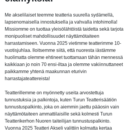
Me akselilaiset teemme teatteria suurella sydämellä,
lapsenomaisella innostuksella ja vahvalla intohimolla!
Missiomme on tuottaa yleisölähtöistä taidetta sekä tarjota
monipuoliset mahdollisuudet näyttämötaiteen
harrastamiseen. Vuonna 2025 vietimme teatterimme 10-
vuotisjuhlaa. Iloitsemme siitä, että nuoresta iästämme
huolimatta olemme ehtineet tuottamaan tähän mennessä
kaikkiaan jo noin 70 ensi-iltaa ja olemme vakiinnuttaneet
paikkamme yhtenä maakunnan eturivin
harrastajateattereista!
Teatterillemme on myönnetty useita arvostettuja
tunnustuksia ja palkintoja, kuten Turun Teatterisäätiön
tunnustuspalkinto, joka on aiemmin jaettu pääosin vain
näyttämötaiteen ammattilaisille sekä kolmesti Turun
Teatterikerhon Nuoren taiteilijan tunnustuspalkinto.
Vuonna 2025 Teatteri Akseli valittiin kolmatta kertaa