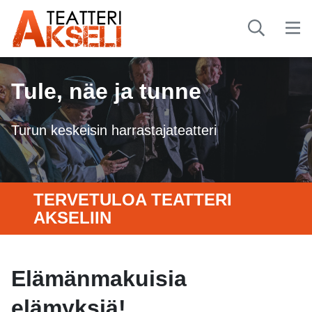
Tule, näe ja tunne
Turun keskeisin harrastajateatteri
TERVETULOA TEATTERI
AKSELIIN
Elämänmakuisia
elämyksiä!