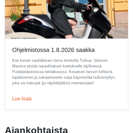
Ohjelmistossa 1.8.2026 saakka
Koe kesän vauhdikkain farssi keskellä Turkua. Vaimoni
Maurice pistää naurulihakset koetukselle idyllisessä
Puolalanpuistossa heinäkuussa. Kesäisen farssin kiihtyvä
tapahtumien ja sekaannusten sarja käynnistää hullunmyllyn,
joka vie katsojat (ja näyttelijätkin) mennessään!
Lue lisää
Ajankohtaista