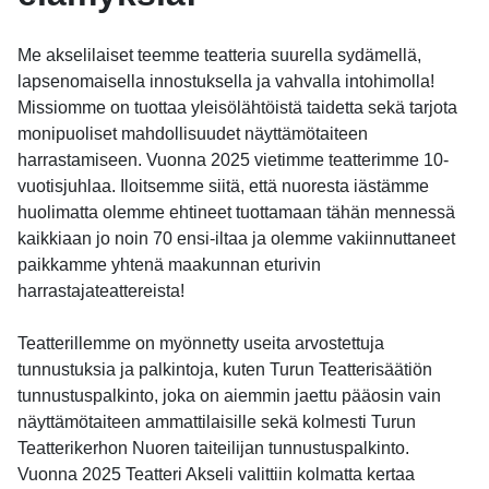
Me akselilaiset teemme teatteria suurella sydämellä,
lapsenomaisella innostuksella ja vahvalla intohimolla!
Missiomme on tuottaa yleisölähtöistä taidetta sekä tarjota
monipuoliset mahdollisuudet näyttämötaiteen
harrastamiseen. Vuonna 2025 vietimme teatterimme 10-
vuotisjuhlaa. Iloitsemme siitä, että nuoresta iästämme
huolimatta olemme ehtineet tuottamaan tähän mennessä
kaikkiaan jo noin 70 ensi-iltaa ja olemme vakiinnuttaneet
paikkamme yhtenä maakunnan eturivin
harrastajateattereista!
Teatterillemme on myönnetty useita arvostettuja
tunnustuksia ja palkintoja, kuten Turun Teatterisäätiön
tunnustuspalkinto, joka on aiemmin jaettu pääosin vain
näyttämötaiteen ammattilaisille sekä kolmesti Turun
Teatterikerhon Nuoren taiteilijan tunnustuspalkinto.
Vuonna 2025 Teatteri Akseli valittiin kolmatta kertaa