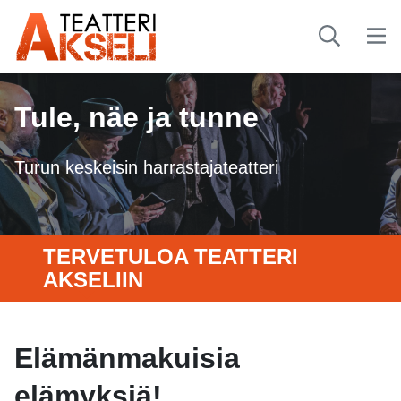
Tule, näe ja tunne
Turun keskeisin harrastajateatteri
TERVETULOA TEATTERI
AKSELIIN
Elämänmakuisia
elämyksiä!