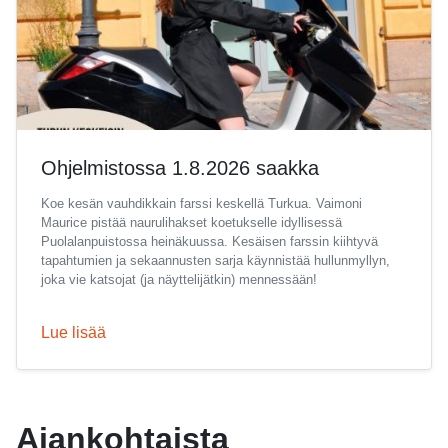
Ohjelmistossa 1.8.2026 saakka
Koe kesän vauhdikkain farssi keskellä Turkua. Vaimoni
Maurice pistää naurulihakset koetukselle idyllisessä
Puolalanpuistossa heinäkuussa. Kesäisen farssin kiihtyvä
tapahtumien ja sekaannusten sarja käynnistää hullunmyllyn,
joka vie katsojat (ja näyttelijätkin) mennessään!
Lue lisää
Ajankohtaista