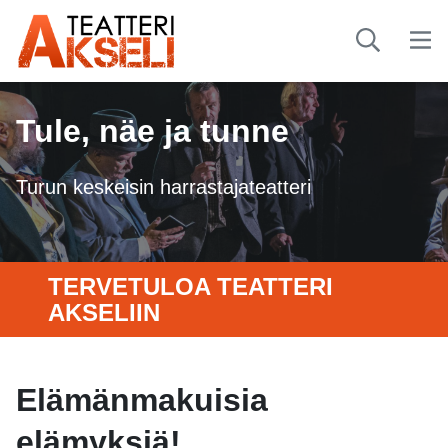
Tule, näe ja tunne
Turun keskeisin harrastajateatteri
TERVETULOA TEATTERI
AKSELIIN
Elämänmakuisia
elämyksiä!