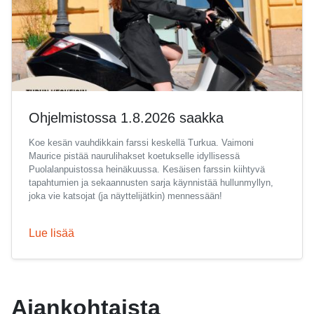
Ohjelmistossa 1.8.2026 saakka
Koe kesän vauhdikkain farssi keskellä Turkua. Vaimoni
Maurice pistää naurulihakset koetukselle idyllisessä
Puolalanpuistossa heinäkuussa. Kesäisen farssin kiihtyvä
tapahtumien ja sekaannusten sarja käynnistää hullunmyllyn,
joka vie katsojat (ja näyttelijätkin) mennessään!
Lue lisää
Ajankohtaista