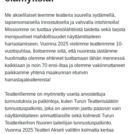
Me akselilaiset teemme teatteria suurella sydämellä,
lapsenomaisella innostuksella ja vahvalla intohimolla!
Missiomme on tuottaa yleisölähtöistä taidetta sekä tarjota
monipuoliset mahdollisuudet näyttämötaiteen
harrastamiseen. Vuonna 2025 vietimme teatterimme 10-
vuotisjuhlaa. Iloitsemme siitä, että nuoresta iästämme
huolimatta olemme ehtineet tuottamaan tähän mennessä
kaikkiaan jo noin 70 ensi-iltaa ja olemme vakiinnuttaneet
paikkamme yhtenä maakunnan eturivin
harrastajateattereista!
Teatterillemme on myönnetty useita arvostettuja
tunnustuksia ja palkintoja, kuten Turun Teatterisäätiön
tunnustuspalkinto, joka on aiemmin jaettu pääosin vain
näyttämötaiteen ammattilaisille sekä kolmesti Turun
Teatterikerhon Nuoren taiteilijan tunnustuspalkinto.
Vuonna 2025 Teatteri Akseli valittiin kolmatta kertaa