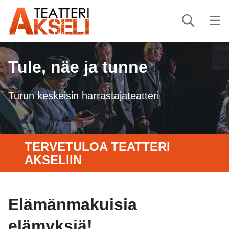
Tule, näe ja tunne
Turun keskeisin harrastajateatteri
TERVETULOA TEATTERI
AKSELIIN
Elämänmakuisia
elämyksiä!