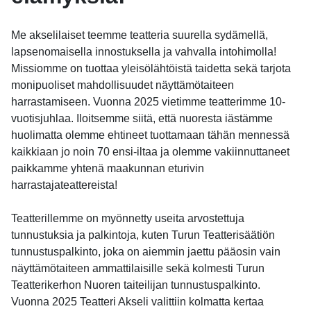
Me akselilaiset teemme teatteria suurella sydämellä,
lapsenomaisella innostuksella ja vahvalla intohimolla!
Missiomme on tuottaa yleisölähtöistä taidetta sekä tarjota
monipuoliset mahdollisuudet näyttämötaiteen
harrastamiseen. Vuonna 2025 vietimme teatterimme 10-
vuotisjuhlaa. Iloitsemme siitä, että nuoresta iästämme
huolimatta olemme ehtineet tuottamaan tähän mennessä
kaikkiaan jo noin 70 ensi-iltaa ja olemme vakiinnuttaneet
paikkamme yhtenä maakunnan eturivin
harrastajateattereista!
Teatterillemme on myönnetty useita arvostettuja
tunnustuksia ja palkintoja, kuten Turun Teatterisäätiön
tunnustuspalkinto, joka on aiemmin jaettu pääosin vain
näyttämötaiteen ammattilaisille sekä kolmesti Turun
Teatterikerhon Nuoren taiteilijan tunnustuspalkinto.
Vuonna 2025 Teatteri Akseli valittiin kolmatta kertaa