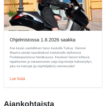
Ohjelmistossa 1.8.2026 saakka
Koe kesän vauhdikkain farssi keskellä Turkua. Vaimoni
Maurice pistää naurulihakset koetukselle idyllisessä
Puolalanpuistossa heinäkuussa. Kesäisen farssin kiihtyvä
tapahtumien ja sekaannusten sarja käynnistää hullunmyllyn,
joka vie katsojat (ja näyttelijätkin) mennessään!
Lue lisää
Ajankohtaista