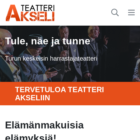
Tule, näe ja tunne
Turun keskeisin harrastajateatteri
TERVETULOA TEATTERI
AKSELIIN
Elämänmakuisia
elämyksiä!