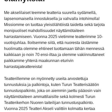
Me akselilaiset teemme teatteria suurella sydämellä,
lapsenomaisella innostuksella ja vahvalla intohimolla!
Missiomme on tuottaa yleisölähtöistä taidetta sekä tarjota
monipuoliset mahdollisuudet näyttämötaiteen
harrastamiseen. Vuonna 2025 vietimme teatterimme 10-
vuotisjuhlaa. Iloitsemme siitä, että nuoresta iästämme
huolimatta olemme ehtineet tuottamaan tähän mennessä
kaikkiaan jo noin 70 ensi-iltaa ja olemme vakiinnuttaneet
paikkamme yhtenä maakunnan eturivin
harrastajateattereista!
Teatterillemme on myönnetty useita arvostettuja
tunnustuksia ja palkintoja, kuten Turun Teatterisäätiön
tunnustuspalkinto, joka on aiemmin jaettu pääosin vain
näyttämötaiteen ammattilaisille sekä kolmesti Turun
Teatterikerhon Nuoren taiteilijan tunnustuspalkinto.
Vuonna 2025 Teatteri Akseli valittiin kolmatta kertaa