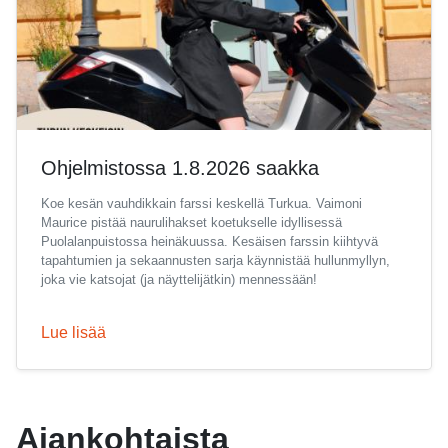
Ohjelmistossa 1.8.2026 saakka
Koe kesän vauhdikkain farssi keskellä Turkua. Vaimoni
Maurice pistää naurulihakset koetukselle idyllisessä
Puolalanpuistossa heinäkuussa. Kesäisen farssin kiihtyvä
tapahtumien ja sekaannusten sarja käynnistää hullunmyllyn,
joka vie katsojat (ja näyttelijätkin) mennessään!
Lue lisää
Ajankohtaista