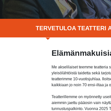
TERVETULOA TEATTERI A
Elämänmakuisia
Me akselilaiset teemme teatteria 
yleisölähtöistä taidetta sekä tar
teatterimme 10-vuotisjuhlaa. Ilo
kaikkiaan jo noin 70 ensi-iltaa j
Teatterillemme on myönnetty useita
aiemmin jaettu pääosin vain näytt
tunnustuspalkinto. Vuonna 2025 Te