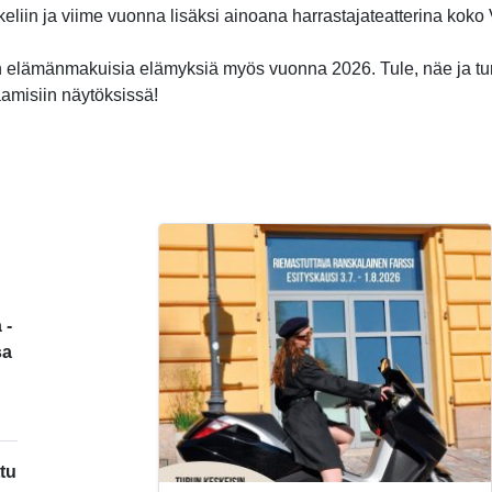
ikkeliin ja viime vuonna lisäksi ainoana harrastajateatterina kok
 elämänmakuisia elämyksiä myös vuonna 2026. Tule, näe ja t
aamisiin näytöksissä!
 -
sa
tu