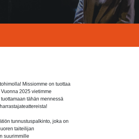
ntohimolla! Missiomme on tuottaa
n. Vuonna 2025 vietimme
et tuottamaan tähän mennessä
arrastajateattereista!
ätiön tunnustuspalkinto, joka on
oren taiteilijan
n suurimmille