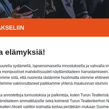
KSELIIN
 elämyksiä!
suurella sydämellä, lapsenomaisella innostuksella ja vahvalla i
jota monipuoliset mahdollisuudet näyttämötaiteen harrastamisee
itsemme siitä, että nuoresta iästämme huolimatta olemme ehtine
a olemme vakiinnuttaneet paikkamme yhtenä maakunnan eturivin h
 arvostettuja tunnustuksia ja palkintoja, kuten Turun Teatterisä
ämötaiteen ammattilaisille sekä kolmesti Turun Teatterikerhon Nu
atteri Akseli valittiin kolmatta kertaa peräkkäin mukaan Suome