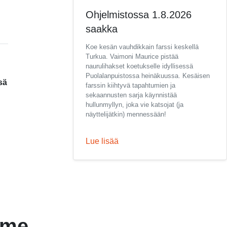
Ohjelmistossa 1.8.2026
saakka
Koe kesän vauhdikkain farssi keskellä
Turkua. Vaimoni Maurice pistää
naurulihakset koetukselle idyllisessä
Puolalanpuistossa heinäkuussa. Kesäisen
sä
farssin kiihtyvä tapahtumien ja
sekaannusten sarja käynnistää
hullunmyllyn, joka vie katsojat (ja
näyttelijätkin) mennessään!
Lue lisää
mme