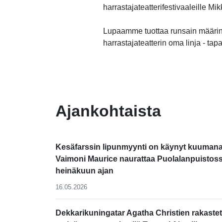
harrastajateatterifestivaaleille M
Lupaamme tuottaa runsain määrin
harrastajateatterin oma linja - tap
-
Ajankohtaista
Kesäfarssin lipunmyynti on käynyt kuumana
Vaimoni Maurice naurattaa Puolalanpuistos
heinäkuun ajan
16.05.2026
Dekkarikuningatar Agatha Christien rakastet