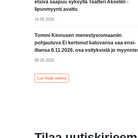
etsivä saapuu syksyllä Teatteri Akseliin -
lipunmyynti avattu
14.05.2026
Tommi Kinnusen menestysromaaniin
pohjautuva Ei kertonut katuvansa saa ensi-
iltansa 6.11.2026, osa esityksistä jo myynnis
08.05.2026
Lue lisää uutisia
Tilaa uutiskirjee