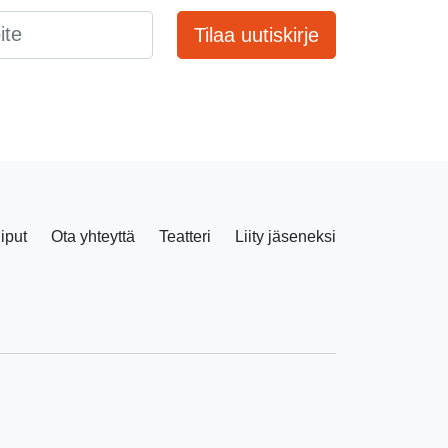
Tilaa uutiskirje
liput
Ota yhteyttä
Teatteri
Liity jäseneksi
Facebook
Instagram