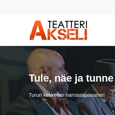
Siirry pääsisältöön (Paina Enter)
Tule, näe ja tunne
Turun keskeisin harrastajateatteri