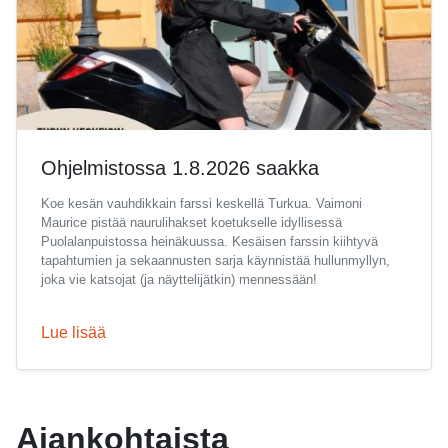
Ohjelmistossa 1.8.2026 saakka
Koe kesän vauhdikkain farssi keskellä Turkua. Vaimoni
Maurice pistää naurulihakset koetukselle idyllisessä
Puolalanpuistossa heinäkuussa. Kesäisen farssin kiihtyvä
tapahtumien ja sekaannusten sarja käynnistää hullunmyllyn,
joka vie katsojat (ja näyttelijätkin) mennessään!
Lue lisää
Ajankohtaista