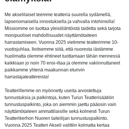
Me akselilaiset teemme teatteria suurella sydämellä,
lapsenomaisella innostuksella ja vahvalla intohimolla!
Missiomme on tuottaa yleisölähtöistä taidetta sekä tarjota
monipuoliset mahdollisuudet näyttämötaiteen
harrastamiseen. Vuonna 2025 vietimme teatterimme 10-
vuotisjuhlaa. Iloitsemme siitä, että nuoresta iästämme
huolimatta olemme ehtineet tuottamaan tähän mennessä
kaikkiaan jo noin 70 ensi-iltaa ja olemme vakiinnuttaneet
paikkamme yhtenä maakunnan eturivin
harrastajateattereista!
Teatterillemme on myönnetty useita arvostettuja
tunnustuksia ja palkintoja, kuten Turun Teatterisäätiön
tunnustuspalkinto, joka on aiemmin jaettu pääosin vain
näyttämötaiteen ammattilaisille sekä kolmesti Turun
Teatterikerhon Nuoren taiteilijan tunnustuspalkinto.
Vuonna 2025 Teatteri Akseli valittiin kolmatta kertaa