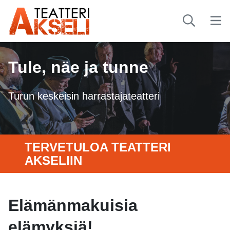
Tule, näe ja tunne
Turun keskeisin harrastajateatteri
TERVETULOA TEATTERI
AKSELIIN
Elämänmakuisia
elämyksiä!