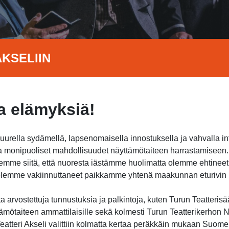
KSELIIN
 elämyksiä!
suurella sydämellä, lapsenomaisella innostuksella ja vahvalla i
jota monipuoliset mahdollisuudet näyttämötaiteen harrastamisee
itsemme siitä, että nuoresta iästämme huolimatta olemme ehtine
a olemme vakiinnuttaneet paikkamme yhtenä maakunnan eturivin h
 arvostettuja tunnustuksia ja palkintoja, kuten Turun Teatterisä
ämötaiteen ammattilaisille sekä kolmesti Turun Teatterikerhon Nu
atteri Akseli valittiin kolmatta kertaa peräkkäin mukaan Suome