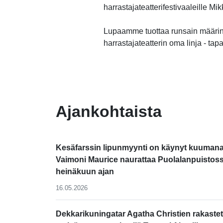
harrastajateatterifestivaaleille M
Lupaamme tuottaa runsain määrin
harrastajateatterin oma linja - tap
-
Ajankohtaista
Kesäfarssin lipunmyynti on käynyt kuumana
Vaimoni Maurice naurattaa Puolalanpuistos
heinäkuun ajan
16.05.2026
Dekkarikuningatar Agatha Christien rakastet