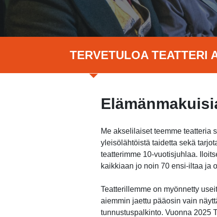
TERVETULOA TEATTERI A
Elämänmakuisia
Me akselilaiset teemme teatteria 
yleisölähtöistä taidetta sekä tar
teatterimme 10-vuotisjuhlaa. Ilo
kaikkiaan jo noin 70 ensi-iltaa j
Teatterillemme on myönnetty useita
aiemmin jaettu pääosin vain näytt
tunnustuspalkinto. Vuonna 2025 Te