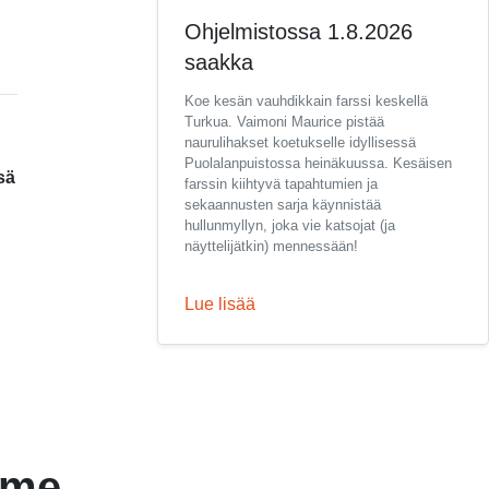
Ohjelmistossa 1.8.2026
saakka
Koe kesän vauhdikkain farssi keskellä
Turkua. Vaimoni Maurice pistää
naurulihakset koetukselle idyllisessä
Puolalanpuistossa heinäkuussa. Kesäisen
sä
farssin kiihtyvä tapahtumien ja
sekaannusten sarja käynnistää
hullunmyllyn, joka vie katsojat (ja
näyttelijätkin) mennessään!
Lue lisää
mme