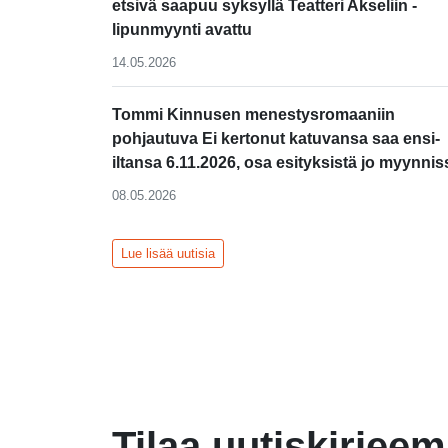
etsivä saapuu syksyllä Teatteri Akseliin -
lipunmyynti avattu
14.05.2026
Tommi Kinnusen menestysromaaniin
pohjautuva Ei kertonut katuvansa saa ensi-
iltansa 6.11.2026, osa esityksistä jo myynnis
08.05.2026
Lue lisää uutisia
Tilaa uutiskirjee