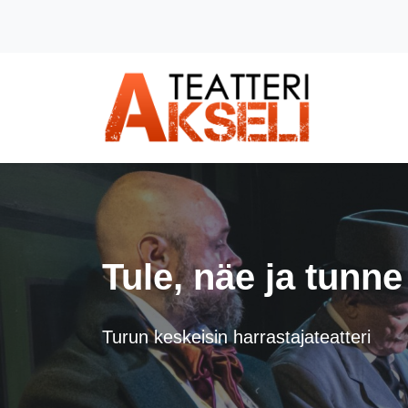
Siirry pääsisältöön (Paina Enter)
Tule, näe ja tunne
Turun keskeisin harrastajateatteri