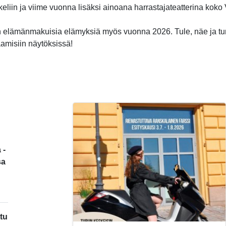
ikkeliin ja viime vuonna lisäksi ainoana harrastajateatterina kok
 elämänmakuisia elämyksiä myös vuonna 2026. Tule, näe ja t
aamisiin näytöksissä!
 -
sa
tu