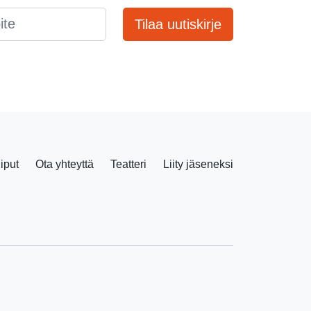
Tilaa uutiskirje
liput
Ota yhteyttä
Teatteri
Liity jäseneksi
Facebook
Instagram