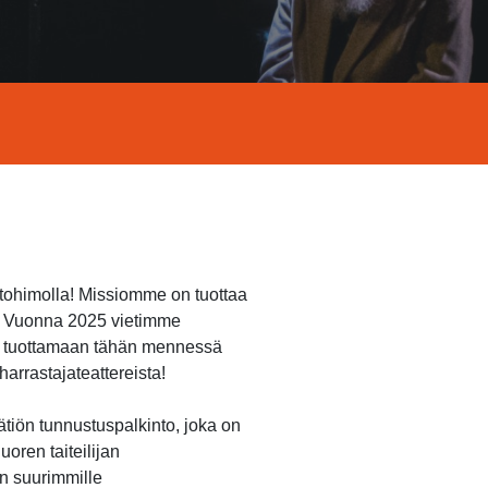
ntohimolla! Missiomme on tuottaa
n. Vuonna 2025 vietimme
et tuottamaan tähän mennessä
arrastajateattereista!
ätiön tunnustuspalkinto, joka on
oren taiteilijan
n suurimmille