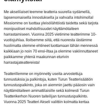
Me akselilaiset teemme teatteria suurella sydämellä,
lapsenomaisella innostuksella ja vahvalla intohimolla!
Missiomme on tuottaa yleisölähtöistä taidetta sekä tarjota
monipuoliset mahdollisuudet näyttämötaiteen
harrastamiseen. Vuonna 2025 vietimme teatterimme 10-
vuotisjuhlaa. Iloitsemme siitä, että nuoresta iästämme
huolimatta olemme ehtineet tuottamaan tähän mennessä
kaikkiaan jo noin 70 ensi-iltaa ja olemme vakiinnuttaneet
paikkamme yhtenä maakunnan eturivin
harrastajateattereista!
Teatterillemme on myönnetty useita arvostettuja
tunnustuksia ja palkintoja, kuten Turun Teatterisäätiön
tunnustuspalkinto, joka on aiemmin jaettu pääosin vain
näyttämötaiteen ammattilaisille sekä kolmesti Turun
Teatterikerhon Nuoren taiteilijan tunnustuspalkinto.
Vuonna 2025 Teatteri Akseli valittiin kolmatta kertaa