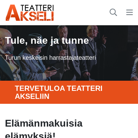
Tule, näe ja tunne
Turun keskeisin harrastajateatteri
TERVETULOA TEATTERI
AKSELIIN
Elämänmakuisia
elämyksiä!