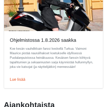
Ohjelmistossa 1.8.2026 saakka
Koe kesän vauhdikkain farssi keskellä Turkua. Vaimoni
Maurice pistää naurulihakset koetukselle idyllisessä
Puolalanpuistossa heinäkuussa. Kesäisen farssin kiihtyvä
tapahtumien ja sekaannusten sarja käynnistää hullunmyllyn,
joka vie katsojat (ja näyttelijätkin) mennessään!
Lue lisää
Ajankohtaista