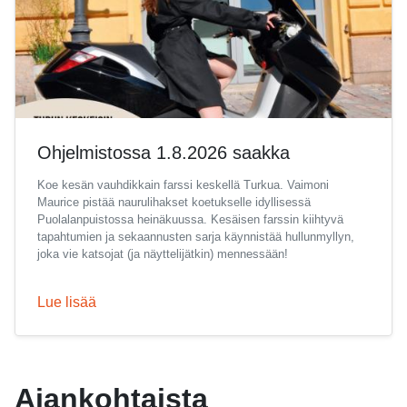
Ohjelmistossa 1.8.2026 saakka
Koe kesän vauhdikkain farssi keskellä Turkua. Vaimoni
Maurice pistää naurulihakset koetukselle idyllisessä
Puolalanpuistossa heinäkuussa. Kesäisen farssin kiihtyvä
tapahtumien ja sekaannusten sarja käynnistää hullunmyllyn,
joka vie katsojat (ja näyttelijätkin) mennessään!
Lue lisää
Ajankohtaista