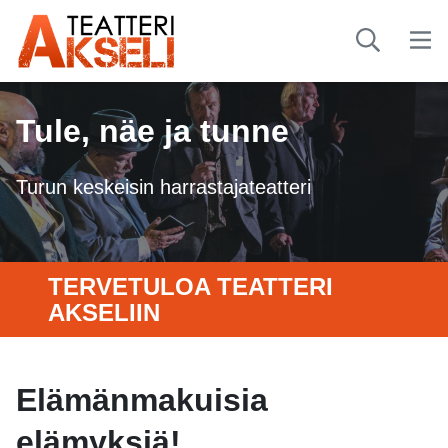
Tule, näe ja tunne
Turun keskeisin harrastajateatteri
TERVETULOA TEATTERI
AKSELIIN
Elämänmakuisia
elämyksiä!