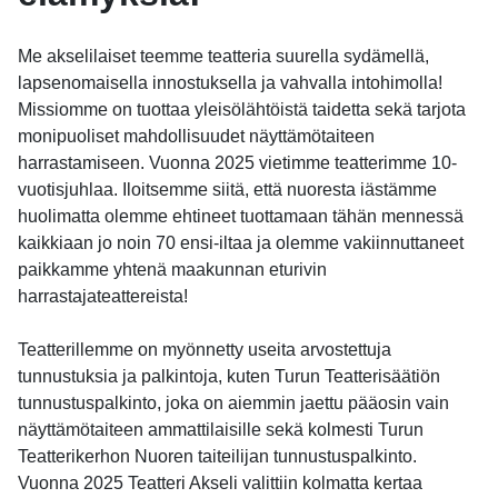
Me akselilaiset teemme teatteria suurella sydämellä,
lapsenomaisella innostuksella ja vahvalla intohimolla!
Missiomme on tuottaa yleisölähtöistä taidetta sekä tarjota
monipuoliset mahdollisuudet näyttämötaiteen
harrastamiseen. Vuonna 2025 vietimme teatterimme 10-
vuotisjuhlaa. Iloitsemme siitä, että nuoresta iästämme
huolimatta olemme ehtineet tuottamaan tähän mennessä
kaikkiaan jo noin 70 ensi-iltaa ja olemme vakiinnuttaneet
paikkamme yhtenä maakunnan eturivin
harrastajateattereista!
Teatterillemme on myönnetty useita arvostettuja
tunnustuksia ja palkintoja, kuten Turun Teatterisäätiön
tunnustuspalkinto, joka on aiemmin jaettu pääosin vain
näyttämötaiteen ammattilaisille sekä kolmesti Turun
Teatterikerhon Nuoren taiteilijan tunnustuspalkinto.
Vuonna 2025 Teatteri Akseli valittiin kolmatta kertaa