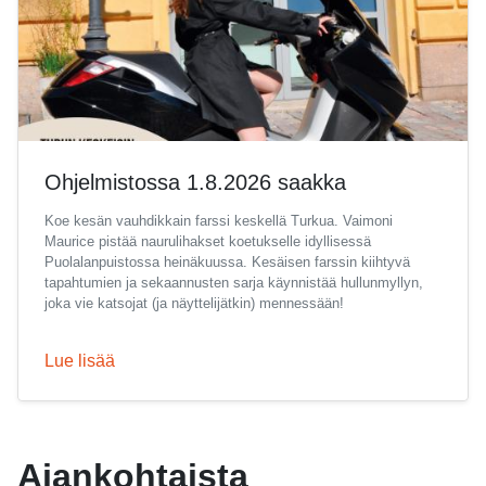
Ohjelmistossa 1.8.2026 saakka
Koe kesän vauhdikkain farssi keskellä Turkua. Vaimoni
Maurice pistää naurulihakset koetukselle idyllisessä
Puolalanpuistossa heinäkuussa. Kesäisen farssin kiihtyvä
tapahtumien ja sekaannusten sarja käynnistää hullunmyllyn,
joka vie katsojat (ja näyttelijätkin) mennessään!
Lue lisää
Ajankohtaista