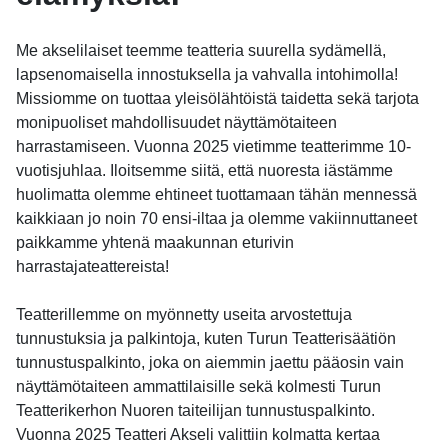
Me akselilaiset teemme teatteria suurella sydämellä,
lapsenomaisella innostuksella ja vahvalla intohimolla!
Missiomme on tuottaa yleisölähtöistä taidetta sekä tarjota
monipuoliset mahdollisuudet näyttämötaiteen
harrastamiseen. Vuonna 2025 vietimme teatterimme 10-
vuotisjuhlaa. Iloitsemme siitä, että nuoresta iästämme
huolimatta olemme ehtineet tuottamaan tähän mennessä
kaikkiaan jo noin 70 ensi-iltaa ja olemme vakiinnuttaneet
paikkamme yhtenä maakunnan eturivin
harrastajateattereista!
Teatterillemme on myönnetty useita arvostettuja
tunnustuksia ja palkintoja, kuten Turun Teatterisäätiön
tunnustuspalkinto, joka on aiemmin jaettu pääosin vain
näyttämötaiteen ammattilaisille sekä kolmesti Turun
Teatterikerhon Nuoren taiteilijan tunnustuspalkinto.
Vuonna 2025 Teatteri Akseli valittiin kolmatta kertaa