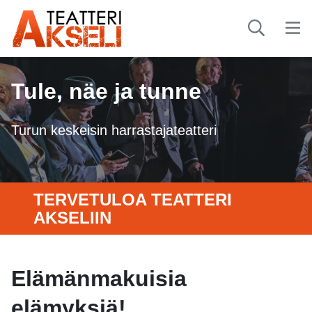
Tule, näe ja tunne
Turun keskeisin harrastajateatteri
TERVETULOA TEATTERI
AKSELIIN
Elämänmakuisia
elämyksiä!