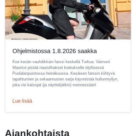
Ohjelmistossa 1.8.2026 saakka
Koe kesän vauhdikkain farssi keskellä Turkua. Vaimoni
Maurice pistää naurulihakset koetukselle idyllisessä
Puolalanpuistossa heinäkuussa. Kesäisen farssin kiihtyvä
tapahtumien ja sekaannusten sarja käynnistää hullunmyllyn,
joka vie katsojat (ja näyttelijätkin) mennessään!
Lue lisää
Ajankohtaista