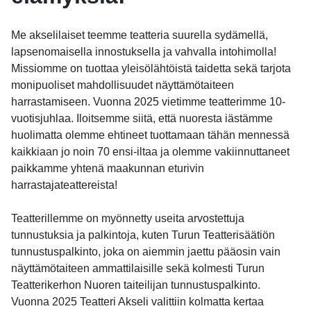
Me akselilaiset teemme teatteria suurella sydämellä,
lapsenomaisella innostuksella ja vahvalla intohimolla!
Missiomme on tuottaa yleisölähtöistä taidetta sekä tarjota
monipuoliset mahdollisuudet näyttämötaiteen
harrastamiseen. Vuonna 2025 vietimme teatterimme 10-
vuotisjuhlaa. Iloitsemme siitä, että nuoresta iästämme
huolimatta olemme ehtineet tuottamaan tähän mennessä
kaikkiaan jo noin 70 ensi-iltaa ja olemme vakiinnuttaneet
paikkamme yhtenä maakunnan eturivin
harrastajateattereista!
Teatterillemme on myönnetty useita arvostettuja
tunnustuksia ja palkintoja, kuten Turun Teatterisäätiön
tunnustuspalkinto, joka on aiemmin jaettu pääosin vain
näyttämötaiteen ammattilaisille sekä kolmesti Turun
Teatterikerhon Nuoren taiteilijan tunnustuspalkinto.
Vuonna 2025 Teatteri Akseli valittiin kolmatta kertaa