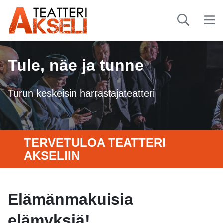
Tule, näe ja tunne
Turun keskeisin harrastajateatteri
TERVETULOA TEATTERI
AKSELIIN
Elämänmakuisia
elämyksiä!