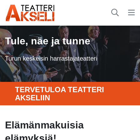
Tule, näe ja tunne
Turun keskeisin harrastajateatteri
TERVETULOA TEATTERI
AKSELIIN
Elämänmakuisia
elämyksiä!