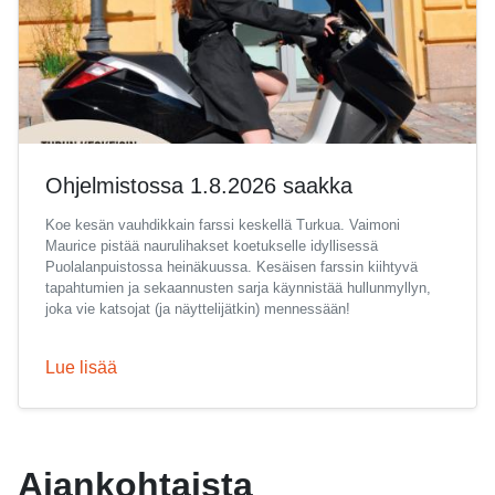
Ohjelmistossa 1.8.2026 saakka
Koe kesän vauhdikkain farssi keskellä Turkua. Vaimoni
Maurice pistää naurulihakset koetukselle idyllisessä
Puolalanpuistossa heinäkuussa. Kesäisen farssin kiihtyvä
tapahtumien ja sekaannusten sarja käynnistää hullunmyllyn,
joka vie katsojat (ja näyttelijätkin) mennessään!
Lue lisää
Ajankohtaista