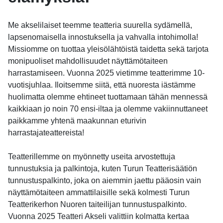
Me akselilaiset teemme teatteria suurella sydämellä,
lapsenomaisella innostuksella ja vahvalla intohimolla!
Missiomme on tuottaa yleisölähtöistä taidetta sekä tarjota
monipuoliset mahdollisuudet näyttämötaiteen
harrastamiseen. Vuonna 2025 vietimme teatterimme 10-
vuotisjuhlaa. Iloitsemme siitä, että nuoresta iästämme
huolimatta olemme ehtineet tuottamaan tähän mennessä
kaikkiaan jo noin 70 ensi-iltaa ja olemme vakiinnuttaneet
paikkamme yhtenä maakunnan eturivin
harrastajateattereista!
Teatterillemme on myönnetty useita arvostettuja
tunnustuksia ja palkintoja, kuten Turun Teatterisäätiön
tunnustuspalkinto, joka on aiemmin jaettu pääosin vain
näyttämötaiteen ammattilaisille sekä kolmesti Turun
Teatterikerhon Nuoren taiteilijan tunnustuspalkinto.
Vuonna 2025 Teatteri Akseli valittiin kolmatta kertaa