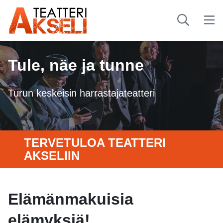
Tule, näe ja tunne
Turun keskeisin harrastajateatteri
TERVETULOA TEATTERI
AKSELIIN
Elämänmakuisia
elämyksiä!