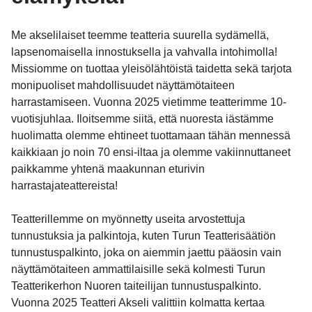
Me akselilaiset teemme teatteria suurella sydämellä,
lapsenomaisella innostuksella ja vahvalla intohimolla!
Missiomme on tuottaa yleisölähtöistä taidetta sekä tarjota
monipuoliset mahdollisuudet näyttämötaiteen
harrastamiseen. Vuonna 2025 vietimme teatterimme 10-
vuotisjuhlaa. Iloitsemme siitä, että nuoresta iästämme
huolimatta olemme ehtineet tuottamaan tähän mennessä
kaikkiaan jo noin 70 ensi-iltaa ja olemme vakiinnuttaneet
paikkamme yhtenä maakunnan eturivin
harrastajateattereista!
Teatterillemme on myönnetty useita arvostettuja
tunnustuksia ja palkintoja, kuten Turun Teatterisäätiön
tunnustuspalkinto, joka on aiemmin jaettu pääosin vain
näyttämötaiteen ammattilaisille sekä kolmesti Turun
Teatterikerhon Nuoren taiteilijan tunnustuspalkinto.
Vuonna 2025 Teatteri Akseli valittiin kolmatta kertaa