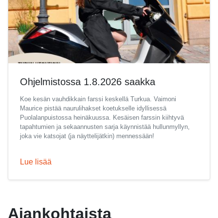
Ohjelmistossa 1.8.2026 saakka
Koe kesän vauhdikkain farssi keskellä Turkua. Vaimoni
Maurice pistää naurulihakset koetukselle idyllisessä
Puolalanpuistossa heinäkuussa. Kesäisen farssin kiihtyvä
tapahtumien ja sekaannusten sarja käynnistää hullunmyllyn,
joka vie katsojat (ja näyttelijätkin) mennessään!
Lue lisää
Ajankohtaista