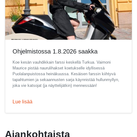
Ohjelmistossa 1.8.2026 saakka
Koe kesän vauhdikkain farssi keskellä Turkua. Vaimoni
Maurice pistää naurulihakset koetukselle idyllisessä
Puolalanpuistossa heinäkuussa. Kesäisen farssin kiihtyvä
tapahtumien ja sekaannusten sarja käynnistää hullunmyllyn,
joka vie katsojat (ja näyttelijätkin) mennessään!
Lue lisää
Ajankohtaista