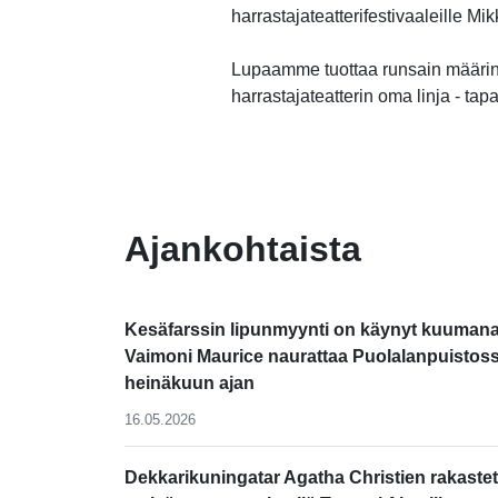
harrastajateatterifestivaaleille M
Lupaamme tuottaa runsain määrin
harrastajateatterin oma linja - tap
-
Ajankohtaista
Kesäfarssin lipunmyynti on käynyt kuumana
Vaimoni Maurice naurattaa Puolalanpuistos
heinäkuun ajan
16.05.2026
Dekkarikuningatar Agatha Christien rakastet