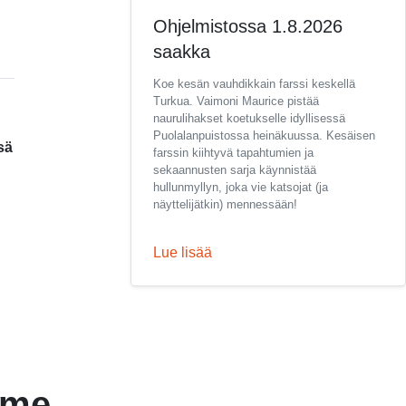
Ohjelmistossa 1.8.2026
saakka
Koe kesän vauhdikkain farssi keskellä
Turkua. Vaimoni Maurice pistää
naurulihakset koetukselle idyllisessä
Puolalanpuistossa heinäkuussa. Kesäisen
sä
farssin kiihtyvä tapahtumien ja
sekaannusten sarja käynnistää
hullunmyllyn, joka vie katsojat (ja
näyttelijätkin) mennessään!
Lue lisää
mme