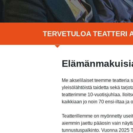
TERVETULOA TEATTERI A
Elämänmakuisia
Me akselilaiset teemme teatteria 
yleisölähtöistä taidetta sekä tar
teatterimme 10-vuotisjuhlaa. Ilo
kaikkiaan jo noin 70 ensi-iltaa j
Teatterillemme on myönnetty useita
aiemmin jaettu pääosin vain näytt
tunnustuspalkinto. Vuonna 2025 Te