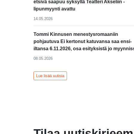
etsivä saapuu syksyllä Teatteri Akseliin -
lipunmyynti avattu
14.05.2026
Tommi Kinnusen menestysromaaniin
pohjautuva Ei kertonut katuvansa saa ensi-
iltansa 6.11.2026, osa esityksistä jo myynnis
08.05.2026
Lue lisää uutisia
Tilaa uutiskirjee