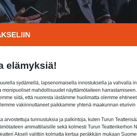
KSELIIN
 elämyksiä!
suurella sydämellä, lapsenomaisella innostuksella ja vahvalla i
jota monipuoliset mahdollisuudet näyttämötaiteen harrastamisee
itsemme siitä, että nuoresta iästämme huolimatta olemme ehtine
a olemme vakiinnuttaneet paikkamme yhtenä maakunnan eturivin h
 arvostettuja tunnustuksia ja palkintoja, kuten Turun Teatterisä
ämötaiteen ammattilaisille sekä kolmesti Turun Teatterikerhon Nu
atteri Akseli valittiin kolmatta kertaa peräkkäin mukaan Suome