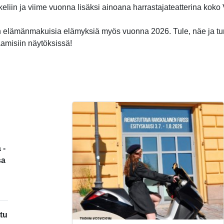
ikkeliin ja viime vuonna lisäksi ainoana harrastajateatterina kok
 elämänmakuisia elämyksiä myös vuonna 2026. Tule, näe ja t
aamisiin näytöksissä!
 -
sa
tu