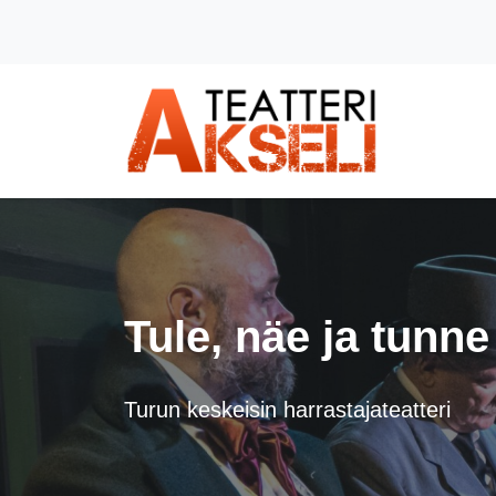
Siirry pääsisältöön (Paina Enter)
Tule, näe ja tunne
Turun keskeisin harrastajateatteri