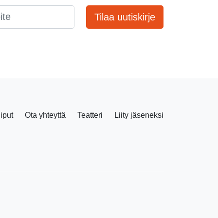
Tilaa uutiskirje
liput
Ota yhteyttä
Teatteri
Liity jäseneksi
Facebook
Instagram