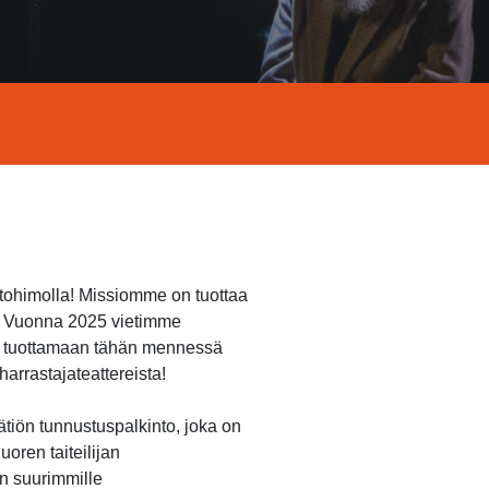
ntohimolla! Missiomme on tuottaa
n. Vuonna 2025 vietimme
et tuottamaan tähän mennessä
arrastajateattereista!
ätiön tunnustuspalkinto, joka on
oren taiteilijan
n suurimmille