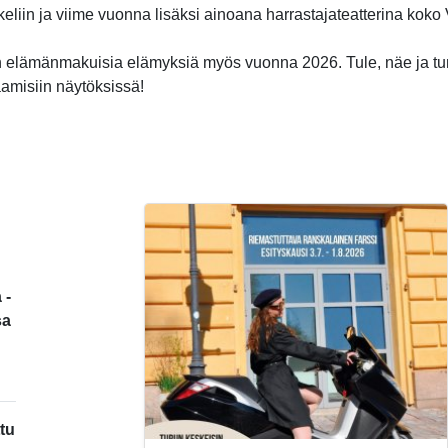
ikkeliin ja viime vuonna lisäksi ainoana harrastajateatterina kok
 elämänmakuisia elämyksiä myös vuonna 2026. Tule, näe ja t
aamisiin näytöksissä!
 -
sa
tu