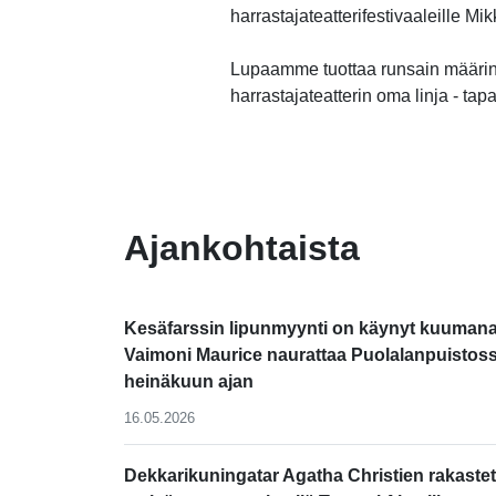
harrastajateatterifestivaaleille M
Lupaamme tuottaa runsain määrin
harrastajateatterin oma linja - tap
-
Ajankohtaista
Kesäfarssin lipunmyynti on käynyt kuumana
Vaimoni Maurice naurattaa Puolalanpuistos
heinäkuun ajan
16.05.2026
Dekkarikuningatar Agatha Christien rakastet