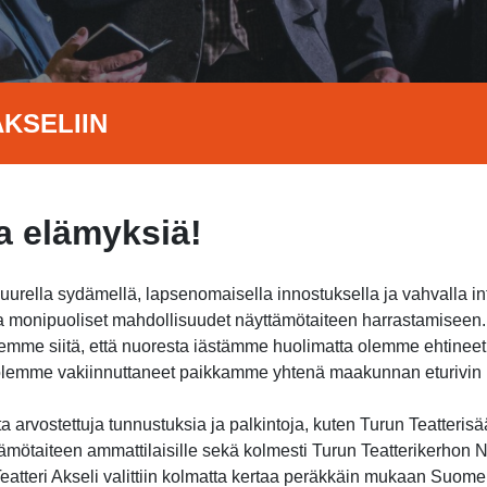
KSELIIN
 elämyksiä!
suurella sydämellä, lapsenomaisella innostuksella ja vahvalla i
jota monipuoliset mahdollisuudet näyttämötaiteen harrastamisee
itsemme siitä, että nuoresta iästämme huolimatta olemme ehtine
a olemme vakiinnuttaneet paikkamme yhtenä maakunnan eturivin h
 arvostettuja tunnustuksia ja palkintoja, kuten Turun Teatterisä
ämötaiteen ammattilaisille sekä kolmesti Turun Teatterikerhon Nu
atteri Akseli valittiin kolmatta kertaa peräkkäin mukaan Suome