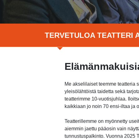
TERVETULOA TEATTERI A
Elämänmakuisia
Me akselilaiset teemme teatteria 
yleisölähtöistä taidetta sekä tar
teatterimme 10-vuotisjuhlaa. Ilo
kaikkiaan jo noin 70 ensi-iltaa j
Teatterillemme on myönnetty useita
aiemmin jaettu pääosin vain näytt
tunnustuspalkinto. Vuonna 2025 Te