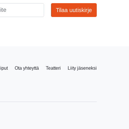
Tilaa uutiskirje
liput
Ota yhteyttä
Teatteri
Liity jäseneksi
Facebook
Instagram