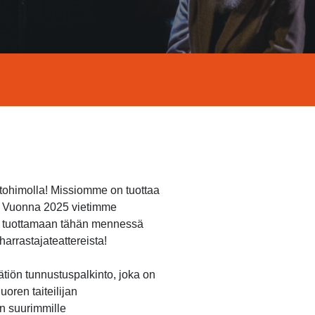
ntohimolla! Missiomme on tuottaa
n. Vuonna 2025 vietimme
et tuottamaan tähän mennessä
arrastajateattereista!
ätiön tunnustuspalkinto, joka on
oren taiteilijan
n suurimmille