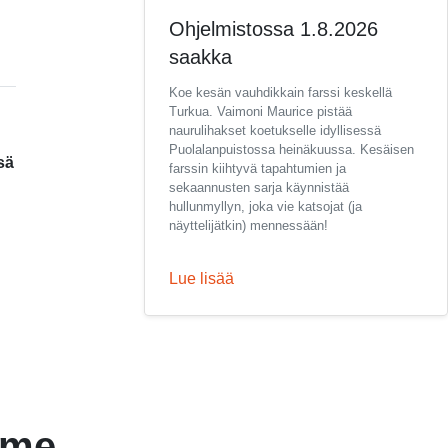
Ohjelmistossa 1.8.2026
saakka
Koe kesän vauhdikkain farssi keskellä
Turkua. Vaimoni Maurice pistää
naurulihakset koetukselle idyllisessä
Puolalanpuistossa heinäkuussa. Kesäisen
sä
farssin kiihtyvä tapahtumien ja
sekaannusten sarja käynnistää
hullunmyllyn, joka vie katsojat (ja
näyttelijätkin) mennessään!
Lue lisää
mme