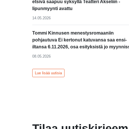
etsivä saapuu syksyllä Teatteri Akseliin -
lipunmyynti avattu
14.05.2026
Tommi Kinnusen menestysromaaniin
pohjautuva Ei kertonut katuvansa saa ensi-
iltansa 6.11.2026, osa esityksistä jo myynnis
08.05.2026
Lue lisää uutisia
Tilaa uutiskirjee