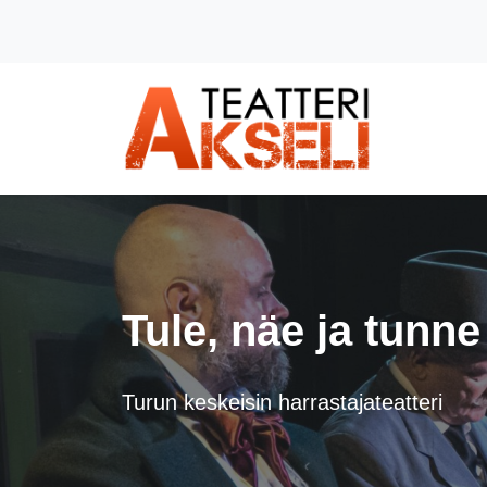
Siirry pääsisältöön (Paina Enter)
Tule, näe ja tunne
Turun keskeisin harrastajateatteri