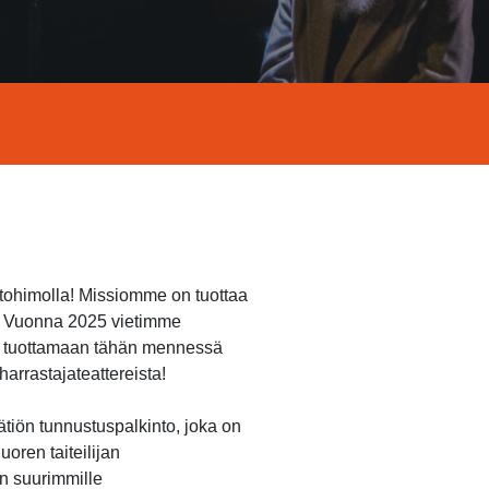
ntohimolla! Missiomme on tuottaa
n. Vuonna 2025 vietimme
et tuottamaan tähän mennessä
arrastajateattereista!
ätiön tunnustuspalkinto, joka on
oren taiteilijan
n suurimmille