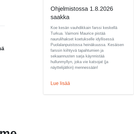
Ohjelmistossa 1.8.2026
saakka
Koe kesän vauhdikkain farssi keskellä
Turkua. Vaimoni Maurice pistää
naurulihakset koetukselle idyllisessä
Puolalanpuistossa heinäkuussa. Kesäisen
sä
farssin kiihtyvä tapahtumien ja
sekaannusten sarja käynnistää
hullunmyllyn, joka vie katsojat (ja
näyttelijätkin) mennessään!
Lue lisää
mme