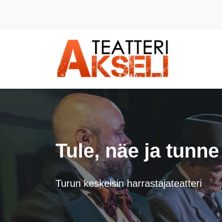
Siirry pääsisältöön (Paina Enter)
Tule, näe ja tunne
Turun keskeisin harrastajateatteri