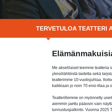
TERVETULOA TEATTERI A
Elämänmakuisia
Me akselilaiset teemme teatteria 
yleisölähtöistä taidetta sekä tar
teatterimme 10-vuotisjuhlaa. Ilo
kaikkiaan jo noin 70 ensi-iltaa j
Teatterillemme on myönnetty useita
aiemmin jaettu pääosin vain näytt
tunnustuspalkinto. Vuonna 2025 Te