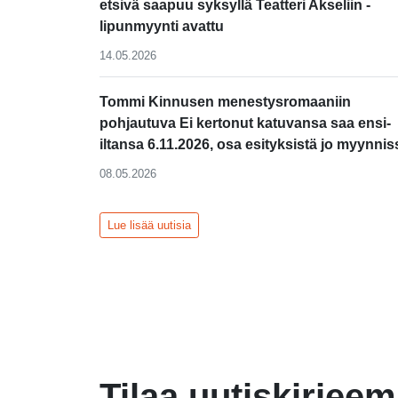
etsivä saapuu syksyllä Teatteri Akseliin -
lipunmyynti avattu
14.05.2026
Tommi Kinnusen menestysromaaniin
pohjautuva Ei kertonut katuvansa saa ensi-
iltansa 6.11.2026, osa esityksistä jo myynnis
08.05.2026
Lue lisää uutisia
Tilaa uutiskirjee