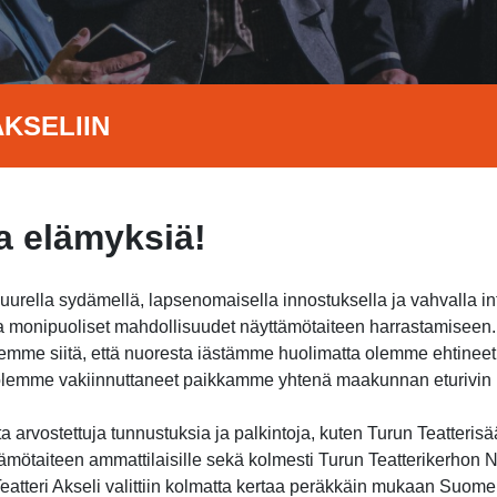
KSELIIN
 elämyksiä!
suurella sydämellä, lapsenomaisella innostuksella ja vahvalla i
jota monipuoliset mahdollisuudet näyttämötaiteen harrastamisee
itsemme siitä, että nuoresta iästämme huolimatta olemme ehtine
a olemme vakiinnuttaneet paikkamme yhtenä maakunnan eturivin h
 arvostettuja tunnustuksia ja palkintoja, kuten Turun Teatterisä
ämötaiteen ammattilaisille sekä kolmesti Turun Teatterikerhon Nu
atteri Akseli valittiin kolmatta kertaa peräkkäin mukaan Suome