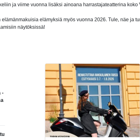
ikkeliin ja viime vuonna lisäksi ainoana harrastajateatterina kok
 elämänmakuisia elämyksiä myös vuonna 2026. Tule, näe ja t
aamisiin näytöksissä!
 -
sa
tu