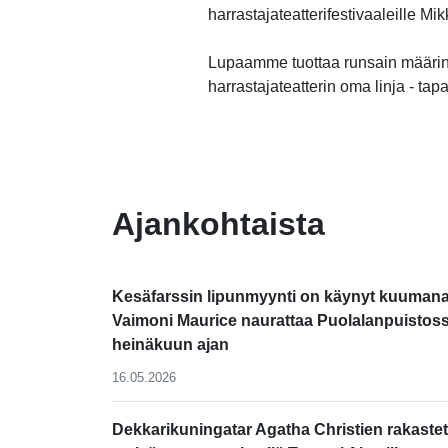
harrastajateatterifestivaaleille M
Lupaamme tuottaa runsain määrin
harrastajateatterin oma linja - tap
-
Ajankohtaista
Kesäfarssin lipunmyynti on käynyt kuumana
Vaimoni Maurice naurattaa Puolalanpuistos
heinäkuun ajan
16.05.2026
Dekkarikuningatar Agatha Christien rakastet