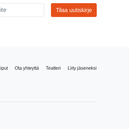
Tilaa uutiskirje
liput
Ota yhteyttä
Teatteri
Liity jäseneksi
Facebook
Instagram