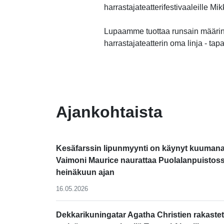
harrastajateatterifestivaaleille M
Lupaamme tuottaa runsain määrin
harrastajateatterin oma linja - tap
-
Ajankohtaista
Kesäfarssin lipunmyynti on käynyt kuumana
Vaimoni Maurice naurattaa Puolalanpuistos
heinäkuun ajan
16.05.2026
Dekkarikuningatar Agatha Christien rakastet