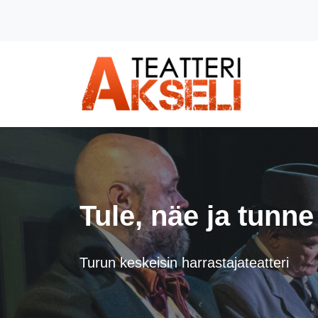
Siirry pääsisältöön (Paina Enter)
Tule, näe ja tunne
Turun keskeisin harrastajateatteri