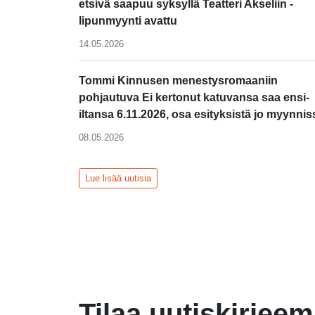
etsivä saapuu syksyllä Teatteri Akseliin -
lipunmyynti avattu
14.05.2026
Tommi Kinnusen menestysromaaniin
pohjautuva Ei kertonut katuvansa saa ensi-
iltansa 6.11.2026, osa esityksistä jo myynnis
08.05.2026
Lue lisää uutisia
Tilaa uutiskirjee