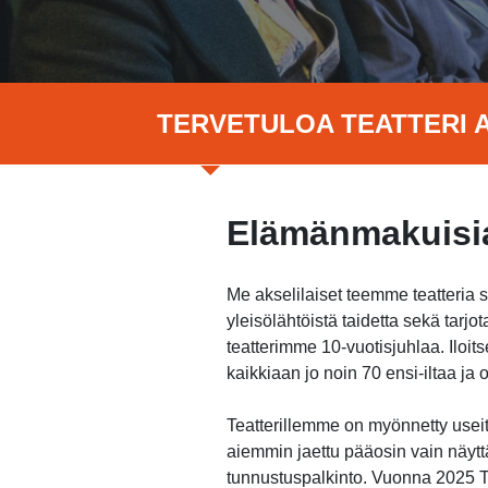
TERVETULOA TEATTERI A
Elämänmakuisia
Me akselilaiset teemme teatteria 
yleisölähtöistä taidetta sekä tar
teatterimme 10-vuotisjuhlaa. Ilo
kaikkiaan jo noin 70 ensi-iltaa j
Teatterillemme on myönnetty useita
aiemmin jaettu pääosin vain näytt
tunnustuspalkinto. Vuonna 2025 Te