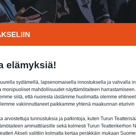
KSELIIN
 elämyksiä!
suurella sydämellä, lapsenomaisella innostuksella ja vahvalla i
jota monipuoliset mahdollisuudet näyttämötaiteen harrastamisee
itsemme siitä, että nuoresta iästämme huolimatta olemme ehtine
a olemme vakiinnuttaneet paikkamme yhtenä maakunnan eturivin h
 arvostettuja tunnustuksia ja palkintoja, kuten Turun Teatterisä
ämötaiteen ammattilaisille sekä kolmesti Turun Teatterikerhon Nu
atteri Akseli valittiin kolmatta kertaa peräkkäin mukaan Suome