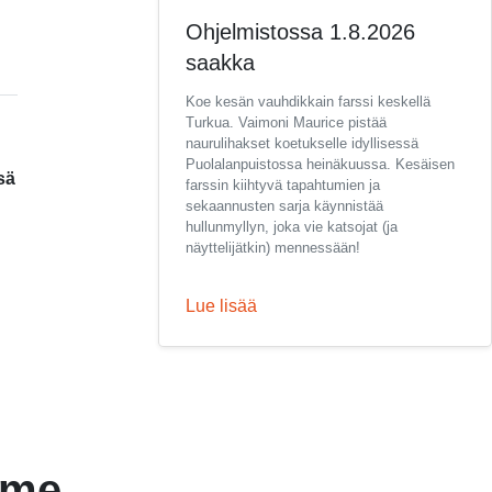
Ohjelmistossa 1.8.2026
saakka
Koe kesän vauhdikkain farssi keskellä
Turkua. Vaimoni Maurice pistää
naurulihakset koetukselle idyllisessä
Puolalanpuistossa heinäkuussa. Kesäisen
sä
farssin kiihtyvä tapahtumien ja
sekaannusten sarja käynnistää
hullunmyllyn, joka vie katsojat (ja
näyttelijätkin) mennessään!
Lue lisää
mme