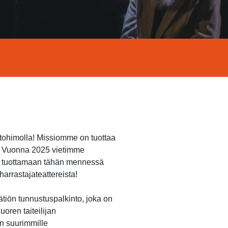
ntohimolla! Missiomme on tuottaa
n. Vuonna 2025 vietimme
et tuottamaan tähän mennessä
arrastajateattereista!
ätiön tunnustuspalkinto, joka on
oren taiteilijan
n suurimmille