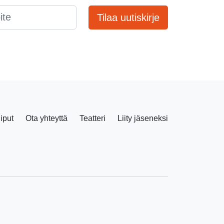
Tilaa uutiskirje
liput
Ota yhteyttä
Teatteri
Liity jäseneksi
Facebook
Instagram