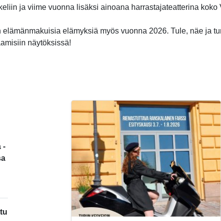
ikkeliin ja viime vuonna lisäksi ainoana harrastajateatterina kok
 elämänmakuisia elämyksiä myös vuonna 2026. Tule, näe ja t
aamisiin näytöksissä!
 -
sa
tu