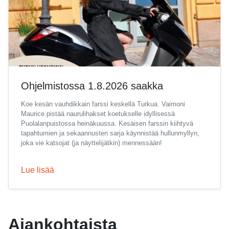
Ohjelmistossa 1.8.2026 saakka
Koe kesän vauhdikkain farssi keskellä Turkua. Vaimoni
Maurice pistää naurulihakset koetukselle idyllisessä
Puolalanpuistossa heinäkuussa. Kesäisen farssin kiihtyvä
tapahtumien ja sekaannusten sarja käynnistää hullunmyllyn,
joka vie katsojat (ja näyttelijätkin) mennessään!
Lue lisää
Ajankohtaista