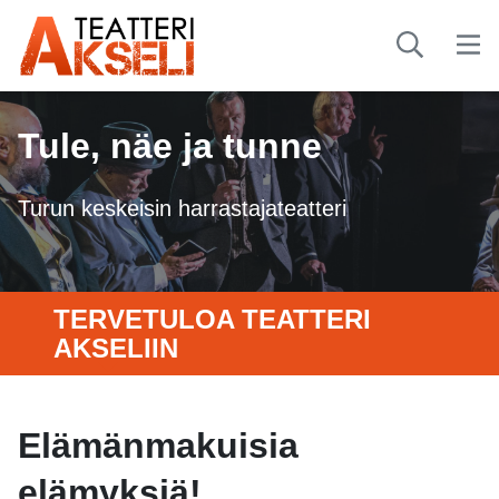
Tule, näe ja tunne
Turun keskeisin harrastajateatteri
TERVETULOA TEATTERI
AKSELIIN
Elämänmakuisia
elämyksiä!