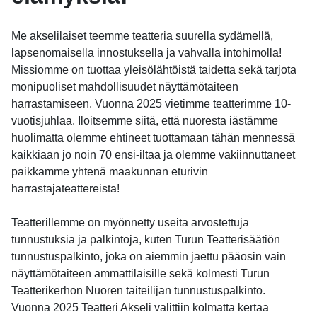
Me akselilaiset teemme teatteria suurella sydämellä,
lapsenomaisella innostuksella ja vahvalla intohimolla!
Missiomme on tuottaa yleisölähtöistä taidetta sekä tarjota
monipuoliset mahdollisuudet näyttämötaiteen
harrastamiseen. Vuonna 2025 vietimme teatterimme 10-
vuotisjuhlaa. Iloitsemme siitä, että nuoresta iästämme
huolimatta olemme ehtineet tuottamaan tähän mennessä
kaikkiaan jo noin 70 ensi-iltaa ja olemme vakiinnuttaneet
paikkamme yhtenä maakunnan eturivin
harrastajateattereista!
Teatterillemme on myönnetty useita arvostettuja
tunnustuksia ja palkintoja, kuten Turun Teatterisäätiön
tunnustuspalkinto, joka on aiemmin jaettu pääosin vain
näyttämötaiteen ammattilaisille sekä kolmesti Turun
Teatterikerhon Nuoren taiteilijan tunnustuspalkinto.
Vuonna 2025 Teatteri Akseli valittiin kolmatta kertaa