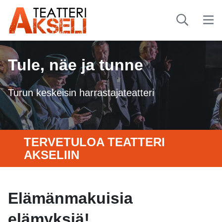
Tule, näe ja tunne
Turun keskeisin harrastajateatteri
TERVETULOA TEATTERI
AKSELIIN
Elämänmakuisia
elämyksiä!