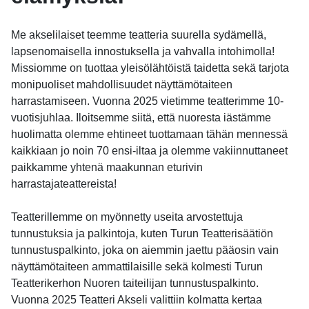
Me akselilaiset teemme teatteria suurella sydämellä,
lapsenomaisella innostuksella ja vahvalla intohimolla!
Missiomme on tuottaa yleisölähtöistä taidetta sekä tarjota
monipuoliset mahdollisuudet näyttämötaiteen
harrastamiseen. Vuonna 2025 vietimme teatterimme 10-
vuotisjuhlaa. Iloitsemme siitä, että nuoresta iästämme
huolimatta olemme ehtineet tuottamaan tähän mennessä
kaikkiaan jo noin 70 ensi-iltaa ja olemme vakiinnuttaneet
paikkamme yhtenä maakunnan eturivin
harrastajateattereista!
Teatterillemme on myönnetty useita arvostettuja
tunnustuksia ja palkintoja, kuten Turun Teatterisäätiön
tunnustuspalkinto, joka on aiemmin jaettu pääosin vain
näyttämötaiteen ammattilaisille sekä kolmesti Turun
Teatterikerhon Nuoren taiteilijan tunnustuspalkinto.
Vuonna 2025 Teatteri Akseli valittiin kolmatta kertaa