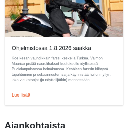
Ohjelmistossa 1.8.2026 saakka
Koe kesän vauhdikkain farssi keskellä Turkua. Vaimoni
Maurice pistää naurulihakset koetukselle idyllisessä
Puolalanpuistossa heinäkuussa. Kesäisen farssin kiihtyvä
tapahtumien ja sekaannusten sarja käynnistää hullunmyllyn,
joka vie katsojat (ja näyttelijätkin) mennessään!
Lue lisää
Ajankohtaista