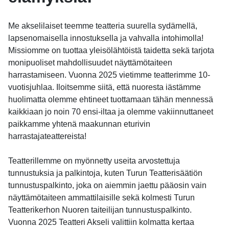
Me akselilaiset teemme teatteria suurella sydämellä,
lapsenomaisella innostuksella ja vahvalla intohimolla!
Missiomme on tuottaa yleisölähtöistä taidetta sekä tarjota
monipuoliset mahdollisuudet näyttämötaiteen
harrastamiseen. Vuonna 2025 vietimme teatterimme 10-
vuotisjuhlaa. Iloitsemme siitä, että nuoresta iästämme
huolimatta olemme ehtineet tuottamaan tähän mennessä
kaikkiaan jo noin 70 ensi-iltaa ja olemme vakiinnuttaneet
paikkamme yhtenä maakunnan eturivin
harrastajateattereista!
Teatterillemme on myönnetty useita arvostettuja
tunnustuksia ja palkintoja, kuten Turun Teatterisäätiön
tunnustuspalkinto, joka on aiemmin jaettu pääosin vain
näyttämötaiteen ammattilaisille sekä kolmesti Turun
Teatterikerhon Nuoren taiteilijan tunnustuspalkinto.
Vuonna 2025 Teatteri Akseli valittiin kolmatta kertaa