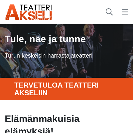
Tule, näe ja tunne
Turun keskeisin harrastajateatteri
TERVETULOA TEATTERI
AKSELIIN
Elämänmakuisia
elämyksiä!