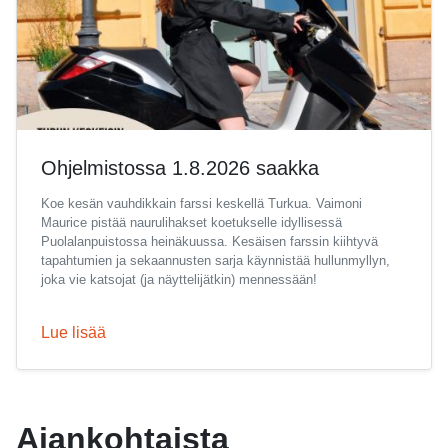
Ohjelmistossa 1.8.2026 saakka
Koe kesän vauhdikkain farssi keskellä Turkua. Vaimoni
Maurice pistää naurulihakset koetukselle idyllisessä
Puolalanpuistossa heinäkuussa. Kesäisen farssin kiihtyvä
tapahtumien ja sekaannusten sarja käynnistää hullunmyllyn,
joka vie katsojat (ja näyttelijätkin) mennessään!
Lue lisää
Ajankohtaista