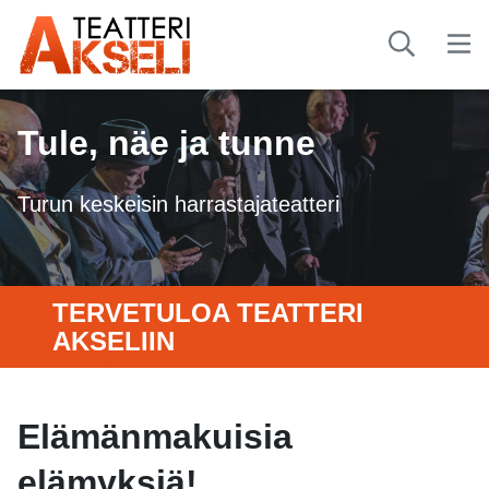
Tule, näe ja tunne
Turun keskeisin harrastajateatteri
TERVETULOA TEATTERI
AKSELIIN
Elämänmakuisia
elämyksiä!