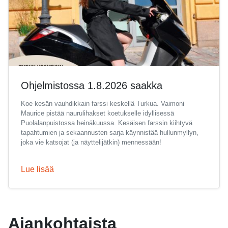
Ohjelmistossa 1.8.2026 saakka
Koe kesän vauhdikkain farssi keskellä Turkua. Vaimoni
Maurice pistää naurulihakset koetukselle idyllisessä
Puolalanpuistossa heinäkuussa. Kesäisen farssin kiihtyvä
tapahtumien ja sekaannusten sarja käynnistää hullunmyllyn,
joka vie katsojat (ja näyttelijätkin) mennessään!
Lue lisää
Ajankohtaista