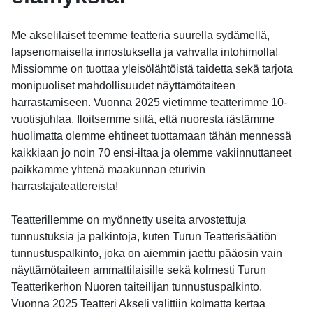
Me akselilaiset teemme teatteria suurella sydämellä,
lapsenomaisella innostuksella ja vahvalla intohimolla!
Missiomme on tuottaa yleisölähtöistä taidetta sekä tarjota
monipuoliset mahdollisuudet näyttämötaiteen
harrastamiseen. Vuonna 2025 vietimme teatterimme 10-
vuotisjuhlaa. Iloitsemme siitä, että nuoresta iästämme
huolimatta olemme ehtineet tuottamaan tähän mennessä
kaikkiaan jo noin 70 ensi-iltaa ja olemme vakiinnuttaneet
paikkamme yhtenä maakunnan eturivin
harrastajateattereista!
Teatterillemme on myönnetty useita arvostettuja
tunnustuksia ja palkintoja, kuten Turun Teatterisäätiön
tunnustuspalkinto, joka on aiemmin jaettu pääosin vain
näyttämötaiteen ammattilaisille sekä kolmesti Turun
Teatterikerhon Nuoren taiteilijan tunnustuspalkinto.
Vuonna 2025 Teatteri Akseli valittiin kolmatta kertaa