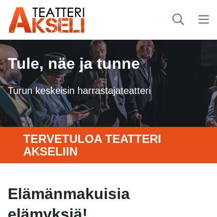
Tule, näe ja tunne
Turun keskeisin harrastajateatteri
TERVETULOA TEATTERI
AKSELIIN
Elämänmakuisia
elämyksiä!