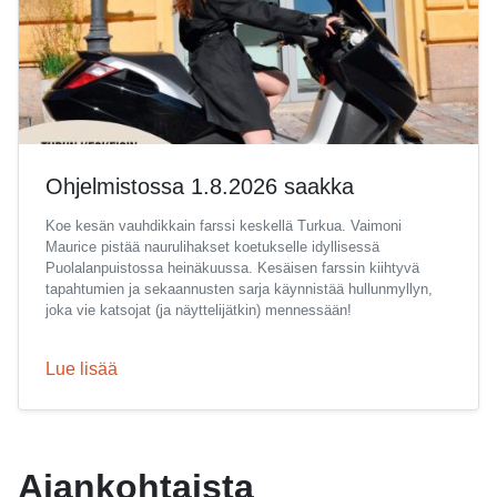
Ohjelmistossa 1.8.2026 saakka
Koe kesän vauhdikkain farssi keskellä Turkua. Vaimoni
Maurice pistää naurulihakset koetukselle idyllisessä
Puolalanpuistossa heinäkuussa. Kesäisen farssin kiihtyvä
tapahtumien ja sekaannusten sarja käynnistää hullunmyllyn,
joka vie katsojat (ja näyttelijätkin) mennessään!
Lue lisää
Ajankohtaista