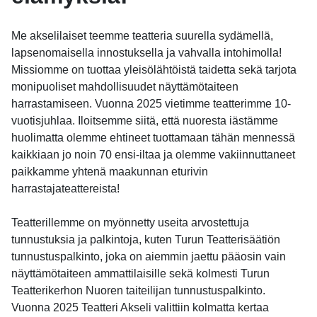
Me akselilaiset teemme teatteria suurella sydämellä,
lapsenomaisella innostuksella ja vahvalla intohimolla!
Missiomme on tuottaa yleisölähtöistä taidetta sekä tarjota
monipuoliset mahdollisuudet näyttämötaiteen
harrastamiseen. Vuonna 2025 vietimme teatterimme 10-
vuotisjuhlaa. Iloitsemme siitä, että nuoresta iästämme
huolimatta olemme ehtineet tuottamaan tähän mennessä
kaikkiaan jo noin 70 ensi-iltaa ja olemme vakiinnuttaneet
paikkamme yhtenä maakunnan eturivin
harrastajateattereista!
Teatterillemme on myönnetty useita arvostettuja
tunnustuksia ja palkintoja, kuten Turun Teatterisäätiön
tunnustuspalkinto, joka on aiemmin jaettu pääosin vain
näyttämötaiteen ammattilaisille sekä kolmesti Turun
Teatterikerhon Nuoren taiteilijan tunnustuspalkinto.
Vuonna 2025 Teatteri Akseli valittiin kolmatta kertaa