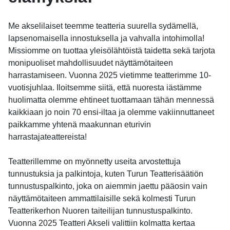
Me akselilaiset teemme teatteria suurella sydämellä,
lapsenomaisella innostuksella ja vahvalla intohimolla!
Missiomme on tuottaa yleisölähtöistä taidetta sekä tarjota
monipuoliset mahdollisuudet näyttämötaiteen
harrastamiseen. Vuonna 2025 vietimme teatterimme 10-
vuotisjuhlaa. Iloitsemme siitä, että nuoresta iästämme
huolimatta olemme ehtineet tuottamaan tähän mennessä
kaikkiaan jo noin 70 ensi-iltaa ja olemme vakiinnuttaneet
paikkamme yhtenä maakunnan eturivin
harrastajateattereista!
Teatterillemme on myönnetty useita arvostettuja
tunnustuksia ja palkintoja, kuten Turun Teatterisäätiön
tunnustuspalkinto, joka on aiemmin jaettu pääosin vain
näyttämötaiteen ammattilaisille sekä kolmesti Turun
Teatterikerhon Nuoren taiteilijan tunnustuspalkinto.
Vuonna 2025 Teatteri Akseli valittiin kolmatta kertaa