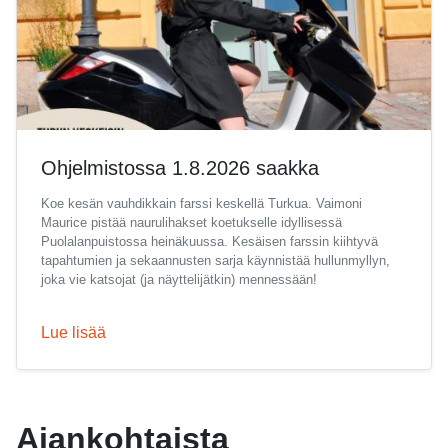
Ohjelmistossa 1.8.2026 saakka
Koe kesän vauhdikkain farssi keskellä Turkua. Vaimoni
Maurice pistää naurulihakset koetukselle idyllisessä
Puolalanpuistossa heinäkuussa. Kesäisen farssin kiihtyvä
tapahtumien ja sekaannusten sarja käynnistää hullunmyllyn,
joka vie katsojat (ja näyttelijätkin) mennessään!
Lue lisää
Ajankohtaista