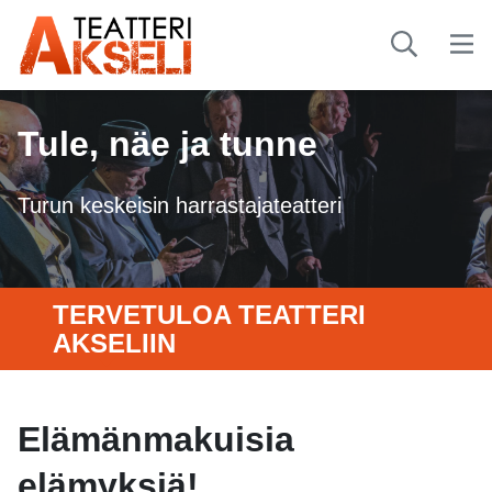
Tule, näe ja tunne
Turun keskeisin harrastajateatteri
TERVETULOA TEATTERI
AKSELIIN
Elämänmakuisia
elämyksiä!