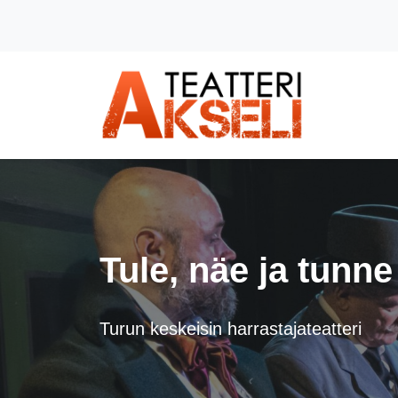
Siirry pääsisältöön (Paina Enter)
Tule, näe ja tunne
Turun keskeisin harrastajateatteri