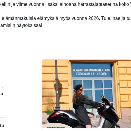
ikkeliin ja viime vuonna lisäksi ainoana harrastajateatterina kok
 elämänmakuisia elämyksiä myös vuonna 2026. Tule, näe ja t
aamisiin näytöksissä!
 -
sa
tu