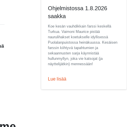
Ohjelmistossa 1.8.2026
saakka
Koe kesän vauhdikkain farssi keskellä
Turkua. Vaimoni Maurice pistää
naurulihakset koetukselle idyllisessä
Puolalanpuistossa heinäkuussa. Kesäisen
sä
farssin kiihtyvä tapahtumien ja
sekaannusten sarja käynnistää
hullunmyllyn, joka vie katsojat (ja
näyttelijätkin) mennessään!
Lue lisää
mme