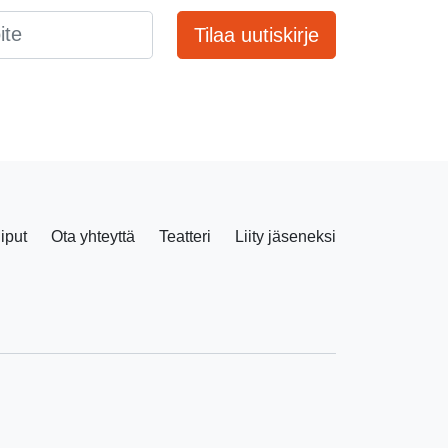
Tilaa uutiskirje
liput
Ota yhteyttä
Teatteri
Liity jäseneksi
Facebook
Instagram