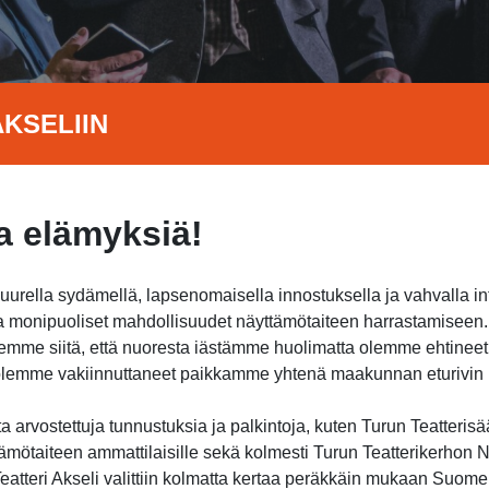
KSELIIN
 elämyksiä!
suurella sydämellä, lapsenomaisella innostuksella ja vahvalla i
jota monipuoliset mahdollisuudet näyttämötaiteen harrastamisee
itsemme siitä, että nuoresta iästämme huolimatta olemme ehtine
a olemme vakiinnuttaneet paikkamme yhtenä maakunnan eturivin h
 arvostettuja tunnustuksia ja palkintoja, kuten Turun Teatterisä
ämötaiteen ammattilaisille sekä kolmesti Turun Teatterikerhon Nu
atteri Akseli valittiin kolmatta kertaa peräkkäin mukaan Suome