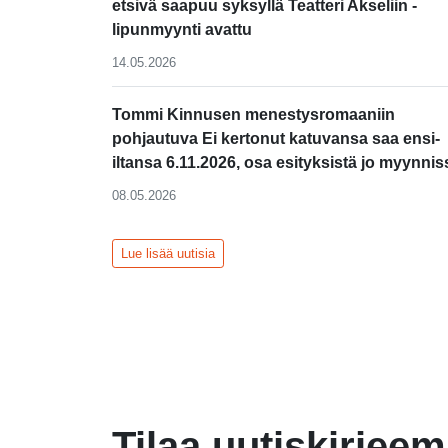
etsivä saapuu syksyllä Teatteri Akseliin -
lipunmyynti avattu
14.05.2026
Tommi Kinnusen menestysromaaniin
pohjautuva Ei kertonut katuvansa saa ensi-
iltansa 6.11.2026, osa esityksistä jo myynnis
08.05.2026
Lue lisää uutisia
Tilaa uutiskirjee