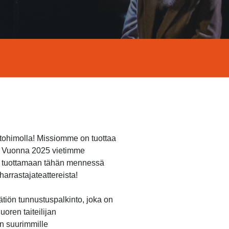
ntohimolla! Missiomme on tuottaa
n. Vuonna 2025 vietimme
et tuottamaan tähän mennessä
arrastajateattereista!
ätiön tunnustuspalkinto, joka on
oren taiteilijan
n suurimmille