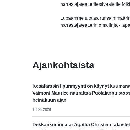
harrastajateatterifestivaaleille M
Lupaamme tuottaa runsain määrin
harrastajateatterin oma linja - tap
-
Ajankohtaista
Kesäfarssin lipunmyynti on käynyt kuumana
Vaimoni Maurice naurattaa Puolalanpuistos
heinäkuun ajan
16.05.2026
Dekkarikuningatar Agatha Christien rakastet