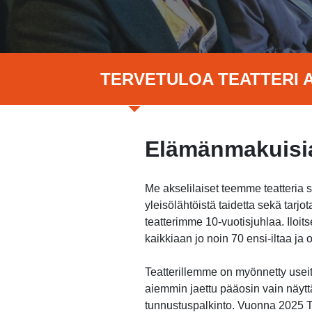
TERVETULOA TEATTERI A
Elämänmakuisia
Me akselilaiset teemme teatteria 
yleisölähtöistä taidetta sekä tar
teatterimme 10-vuotisjuhlaa. Ilo
kaikkiaan jo noin 70 ensi-iltaa j
Teatterillemme on myönnetty useita
aiemmin jaettu pääosin vain näytt
tunnustuspalkinto. Vuonna 2025 Te