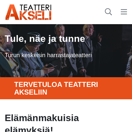
Tule, näe ja tunne
Turun keskeisin harrastajateatteri
TERVETULOA TEATTERI
AKSELIIN
Elämänmakuisia
elämyksiä!