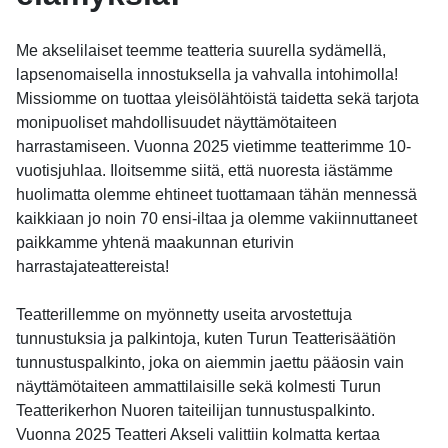
Me akselilaiset teemme teatteria suurella sydämellä,
lapsenomaisella innostuksella ja vahvalla intohimolla!
Missiomme on tuottaa yleisölähtöistä taidetta sekä tarjota
monipuoliset mahdollisuudet näyttämötaiteen
harrastamiseen. Vuonna 2025 vietimme teatterimme 10-
vuotisjuhlaa. Iloitsemme siitä, että nuoresta iästämme
huolimatta olemme ehtineet tuottamaan tähän mennessä
kaikkiaan jo noin 70 ensi-iltaa ja olemme vakiinnuttaneet
paikkamme yhtenä maakunnan eturivin
harrastajateattereista!
Teatterillemme on myönnetty useita arvostettuja
tunnustuksia ja palkintoja, kuten Turun Teatterisäätiön
tunnustuspalkinto, joka on aiemmin jaettu pääosin vain
näyttämötaiteen ammattilaisille sekä kolmesti Turun
Teatterikerhon Nuoren taiteilijan tunnustuspalkinto.
Vuonna 2025 Teatteri Akseli valittiin kolmatta kertaa