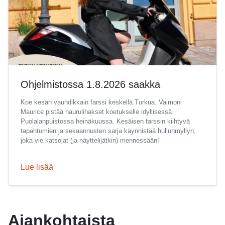
Ohjelmistossa 1.8.2026 saakka
Koe kesän vauhdikkain farssi keskellä Turkua. Vaimoni
Maurice pistää naurulihakset koetukselle idyllisessä
Puolalanpuistossa heinäkuussa. Kesäisen farssin kiihtyvä
tapahtumien ja sekaannusten sarja käynnistää hullunmyllyn,
joka vie katsojat (ja näyttelijätkin) mennessään!
Lue lisää
Ajankohtaista