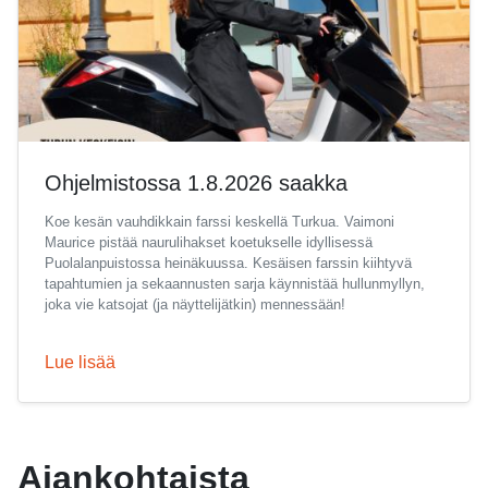
Ohjelmistossa 1.8.2026 saakka
Koe kesän vauhdikkain farssi keskellä Turkua. Vaimoni
Maurice pistää naurulihakset koetukselle idyllisessä
Puolalanpuistossa heinäkuussa. Kesäisen farssin kiihtyvä
tapahtumien ja sekaannusten sarja käynnistää hullunmyllyn,
joka vie katsojat (ja näyttelijätkin) mennessään!
Lue lisää
Ajankohtaista