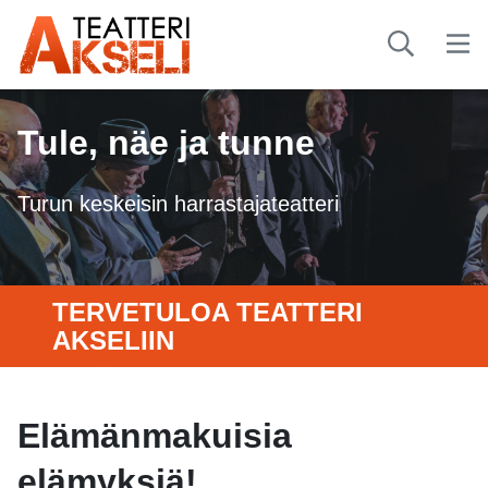
Tule, näe ja tunne
Turun keskeisin harrastajateatteri
TERVETULOA TEATTERI
AKSELIIN
Elämänmakuisia
elämyksiä!