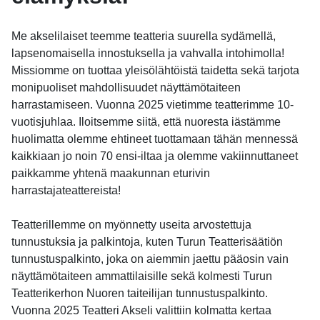
Me akselilaiset teemme teatteria suurella sydämellä,
lapsenomaisella innostuksella ja vahvalla intohimolla!
Missiomme on tuottaa yleisölähtöistä taidetta sekä tarjota
monipuoliset mahdollisuudet näyttämötaiteen
harrastamiseen. Vuonna 2025 vietimme teatterimme 10-
vuotisjuhlaa. Iloitsemme siitä, että nuoresta iästämme
huolimatta olemme ehtineet tuottamaan tähän mennessä
kaikkiaan jo noin 70 ensi-iltaa ja olemme vakiinnuttaneet
paikkamme yhtenä maakunnan eturivin
harrastajateattereista!
Teatterillemme on myönnetty useita arvostettuja
tunnustuksia ja palkintoja, kuten Turun Teatterisäätiön
tunnustuspalkinto, joka on aiemmin jaettu pääosin vain
näyttämötaiteen ammattilaisille sekä kolmesti Turun
Teatterikerhon Nuoren taiteilijan tunnustuspalkinto.
Vuonna 2025 Teatteri Akseli valittiin kolmatta kertaa