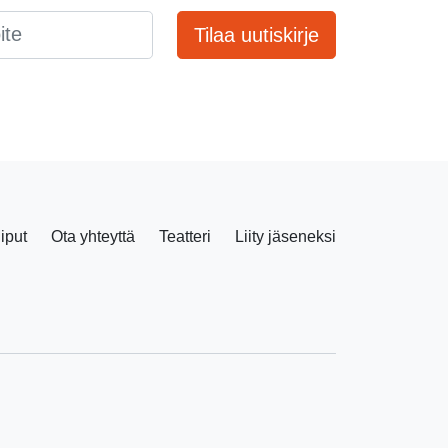
Tilaa uutiskirje
liput
Ota yhteyttä
Teatteri
Liity jäseneksi
Facebook
Instagram