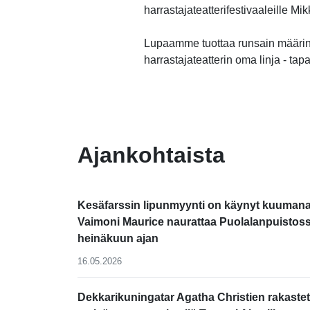
harrastajateatterifestivaaleille M
Lupaamme tuottaa runsain määrin
harrastajateatterin oma linja - tap
-
Ajankohtaista
Kesäfarssin lipunmyynti on käynyt kuumana
Vaimoni Maurice naurattaa Puolalanpuistos
heinäkuun ajan
16.05.2026
Dekkarikuningatar Agatha Christien rakastet