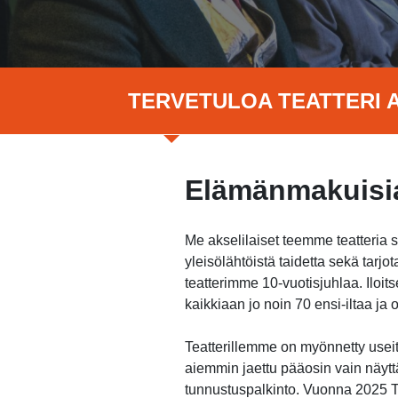
TERVETULOA TEATTERI A
Elämänmakuisia
Me akselilaiset teemme teatteria 
yleisölähtöistä taidetta sekä tar
teatterimme 10-vuotisjuhlaa. Ilo
kaikkiaan jo noin 70 ensi-iltaa j
Teatterillemme on myönnetty useita
aiemmin jaettu pääosin vain näytt
tunnustuspalkinto. Vuonna 2025 Te