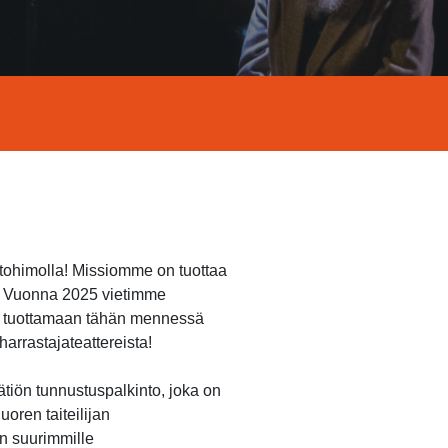
ntohimolla! Missiomme on tuottaa
n. Vuonna 2025 vietimme
et tuottamaan tähän mennessä
arrastajateattereista!
ätiön tunnustuspalkinto, joka on
oren taiteilijan
n suurimmille