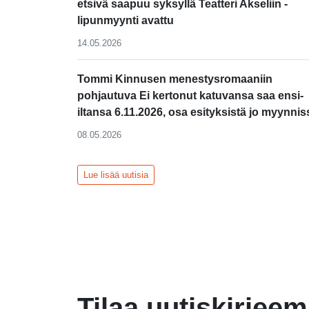
etsivä saapuu syksyllä Teatteri Akseliin -
lipunmyynti avattu
14.05.2026
Tommi Kinnusen menestysromaaniin
pohjautuva Ei kertonut katuvansa saa ensi-
iltansa 6.11.2026, osa esityksistä jo myynnis
08.05.2026
Lue lisää uutisia
Tilaa uutiskirjee