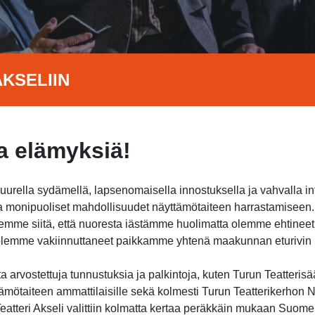
KSELIIN
 elämyksiä!
suurella sydämellä, lapsenomaisella innostuksella ja vahvalla i
jota monipuoliset mahdollisuudet näyttämötaiteen harrastamisee
itsemme siitä, että nuoresta iästämme huolimatta olemme ehtine
a olemme vakiinnuttaneet paikkamme yhtenä maakunnan eturivin h
 arvostettuja tunnustuksia ja palkintoja, kuten Turun Teatterisä
ämötaiteen ammattilaisille sekä kolmesti Turun Teatterikerhon Nu
atteri Akseli valittiin kolmatta kertaa peräkkäin mukaan Suome