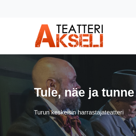
Siirry pääsisältöön (Paina Enter)
Tule, näe ja tunne
Turun keskeisin harrastajateatteri