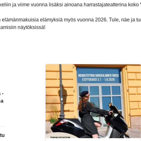
ikkeliin ja viime vuonna lisäksi ainoana harrastajateatterina kok
 elämänmakuisia elämyksiä myös vuonna 2026. Tule, näe ja t
aamisiin näytöksissä!
 -
sa
tu