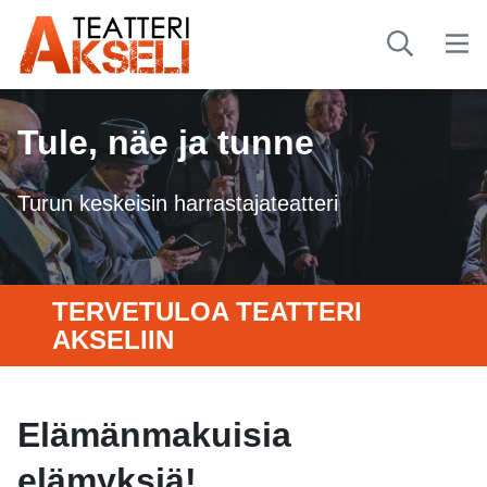
Tule, näe ja tunne
Turun keskeisin harrastajateatteri
TERVETULOA TEATTERI
AKSELIIN
Elämänmakuisia
elämyksiä!