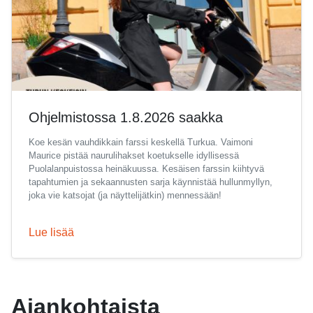
Ohjelmistossa 1.8.2026 saakka
Koe kesän vauhdikkain farssi keskellä Turkua. Vaimoni
Maurice pistää naurulihakset koetukselle idyllisessä
Puolalanpuistossa heinäkuussa. Kesäisen farssin kiihtyvä
tapahtumien ja sekaannusten sarja käynnistää hullunmyllyn,
joka vie katsojat (ja näyttelijätkin) mennessään!
Lue lisää
Ajankohtaista