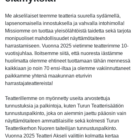
Me akselilaiset teemme teatteria suurella sydämellä,
lapsenomaisella innostuksella ja vahvalla intohimolla!
Missiomme on tuottaa yleisölähtöistä taidetta sekä tarjota
monipuoliset mahdollisuudet näyttämötaiteen
harrastamiseen. Vuonna 2025 vietimme teatterimme 10-
vuotisjuhlaa. Iloitsemme siitä, että nuoresta iästämme
huolimatta olemme ehtineet tuottamaan tähän mennessä
kaikkiaan jo noin 70 ensi-iltaa ja olemme vakiinnuttaneet
paikkamme yhtenä maakunnan eturivin
harrastajateattereista!
Teatterillemme on myönnetty useita arvostettuja
tunnustuksia ja palkintoja, kuten Turun Teatterisäätiön
tunnustuspalkinto, joka on aiemmin jaettu pääosin vain
näyttämötaiteen ammattilaisille sekä kolmesti Turun
Teatterikerhon Nuoren taiteilijan tunnustuspalkinto.
Vuonna 2025 Teatteri Akseli valittiin kolmatta kertaa