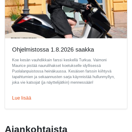
Ohjelmistossa 1.8.2026 saakka
Koe kesän vauhdikkain farssi keskellä Turkua. Vaimoni
Maurice pistää naurulihakset koetukselle idyllisessä
Puolalanpuistossa heinäkuussa. Kesäisen farssin kiihtyvä
tapahtumien ja sekaannusten sarja käynnistää hullunmyllyn,
joka vie katsojat (ja näyttelijätkin) mennessään!
Lue lisää
Ajankohtaista