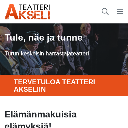
Tule, näe ja tunne
Turun keskeisin harrastajateatteri
TERVETULOA TEATTERI
AKSELIIN
Elämänmakuisia
elämyksiä!