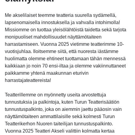
Me akselilaiset teemme teatteria suurella sydämellä,
lapsenomaisella innostuksella ja vahvalla intohimolla!
Missiomme on tuottaa yleisölähtöistä taidetta sekä tarjota
monipuoliset mahdollisuudet näyttämötaiteen
harrastamiseen. Vuonna 2025 vietimme teatterimme 10-
vuotisjuhlaa. Iloitsemme siitä, että nuoresta iästämme
huolimatta olemme ehtineet tuottamaan tähän mennessä
kaikkiaan jo noin 70 ensi-iltaa ja olemme vakiinnuttaneet
paikkamme yhtenä maakunnan eturivin
harrastajateattereista!
Teatterillemme on myönnetty useita arvostettuja
tunnustuksia ja palkintoja, kuten Turun Teatterisäätiön
tunnustuspalkinto, joka on aiemmin jaettu pääosin vain
näyttämötaiteen ammattilaisille sekä kolmesti Turun
Teatterikerhon Nuoren taiteilijan tunnustuspalkinto.
Vuonna 2025 Teatteri Akseli valittiin kolmatta kertaa