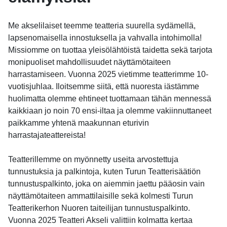
Me akselilaiset teemme teatteria suurella sydämellä,
lapsenomaisella innostuksella ja vahvalla intohimolla!
Missiomme on tuottaa yleisölähtöistä taidetta sekä tarjota
monipuoliset mahdollisuudet näyttämötaiteen
harrastamiseen. Vuonna 2025 vietimme teatterimme 10-
vuotisjuhlaa. Iloitsemme siitä, että nuoresta iästämme
huolimatta olemme ehtineet tuottamaan tähän mennessä
kaikkiaan jo noin 70 ensi-iltaa ja olemme vakiinnuttaneet
paikkamme yhtenä maakunnan eturivin
harrastajateattereista!
Teatterillemme on myönnetty useita arvostettuja
tunnustuksia ja palkintoja, kuten Turun Teatterisäätiön
tunnustuspalkinto, joka on aiemmin jaettu pääosin vain
näyttämötaiteen ammattilaisille sekä kolmesti Turun
Teatterikerhon Nuoren taiteilijan tunnustuspalkinto.
Vuonna 2025 Teatteri Akseli valittiin kolmatta kertaa