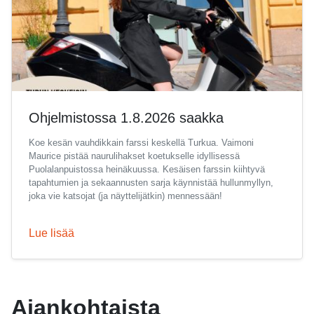
Ohjelmistossa 1.8.2026 saakka
Koe kesän vauhdikkain farssi keskellä Turkua. Vaimoni
Maurice pistää naurulihakset koetukselle idyllisessä
Puolalanpuistossa heinäkuussa. Kesäisen farssin kiihtyvä
tapahtumien ja sekaannusten sarja käynnistää hullunmyllyn,
joka vie katsojat (ja näyttelijätkin) mennessään!
Lue lisää
Ajankohtaista