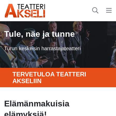
Tule, näe ja tunne
Turun keskeisin harrastajateatteri
TERVETULOA TEATTERI
AKSELIIN
Elämänmakuisia
elämyksiä!