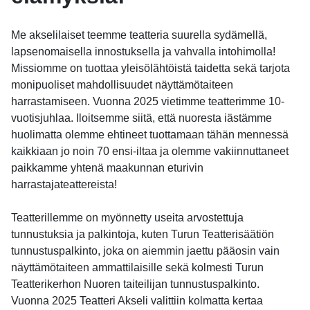
Me akselilaiset teemme teatteria suurella sydämellä,
lapsenomaisella innostuksella ja vahvalla intohimolla!
Missiomme on tuottaa yleisölähtöistä taidetta sekä tarjota
monipuoliset mahdollisuudet näyttämötaiteen
harrastamiseen. Vuonna 2025 vietimme teatterimme 10-
vuotisjuhlaa. Iloitsemme siitä, että nuoresta iästämme
huolimatta olemme ehtineet tuottamaan tähän mennessä
kaikkiaan jo noin 70 ensi-iltaa ja olemme vakiinnuttaneet
paikkamme yhtenä maakunnan eturivin
harrastajateattereista!
Teatterillemme on myönnetty useita arvostettuja
tunnustuksia ja palkintoja, kuten Turun Teatterisäätiön
tunnustuspalkinto, joka on aiemmin jaettu pääosin vain
näyttämötaiteen ammattilaisille sekä kolmesti Turun
Teatterikerhon Nuoren taiteilijan tunnustuspalkinto.
Vuonna 2025 Teatteri Akseli valittiin kolmatta kertaa