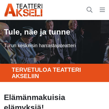
Tule, näe ja tunne
Turun keskeisin harrastajateatteri
TERVETULOA TEATTERI
AKSELIIN
Elämänmakuisia
elämyksiä!