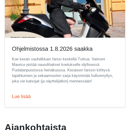
Ohjelmistossa 1.8.2026 saakka
Koe kesän vauhdikkain farssi keskellä Turkua. Vaimoni
Maurice pistää naurulihakset koetukselle idyllisessä
Puolalanpuistossa heinäkuussa. Kesäisen farssin kiihtyvä
tapahtumien ja sekaannusten sarja käynnistää hullunmyllyn,
joka vie katsojat (ja näyttelijätkin) mennessään!
Lue lisää
Ajankohtaista