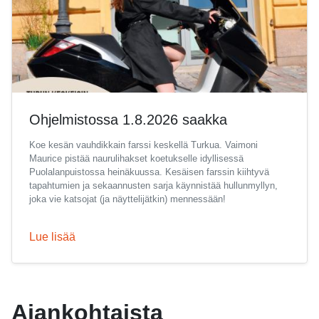
Ohjelmistossa 1.8.2026 saakka
Koe kesän vauhdikkain farssi keskellä Turkua. Vaimoni
Maurice pistää naurulihakset koetukselle idyllisessä
Puolalanpuistossa heinäkuussa. Kesäisen farssin kiihtyvä
tapahtumien ja sekaannusten sarja käynnistää hullunmyllyn,
joka vie katsojat (ja näyttelijätkin) mennessään!
Lue lisää
Ajankohtaista