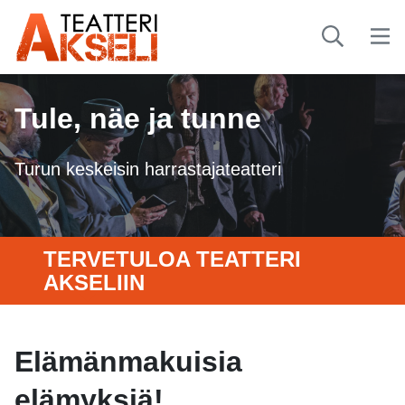
Tule, näe ja tunne
Turun keskeisin harrastajateatteri
TERVETULOA TEATTERI
AKSELIIN
Elämänmakuisia
elämyksiä!