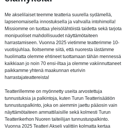
Me akselilaiset teemme teatteria suurella sydämellä,
lapsenomaisella innostuksella ja vahvalla intohimolla!
Missiomme on tuottaa yleisölähtöistä taidetta sekä tarjota
monipuoliset mahdollisuudet näyttämötaiteen
harrastamiseen. Vuonna 2025 vietimme teatterimme 10-
vuotisjuhlaa. Iloitsemme siitä, että nuoresta iästämme
huolimatta olemme ehtineet tuottamaan tähän mennessä
kaikkiaan jo noin 70 ensi-iltaa ja olemme vakiinnuttaneet
paikkamme yhtenä maakunnan eturivin
harrastajateattereista!
Teatterillemme on myönnetty useita arvostettuja
tunnustuksia ja palkintoja, kuten Turun Teatterisäätiön
tunnustuspalkinto, joka on aiemmin jaettu pääosin vain
näyttämötaiteen ammattilaisille sekä kolmesti Turun
Teatterikerhon Nuoren taiteilijan tunnustuspalkinto.
Vuonna 2025 Teatteri Akseli valittiin kolmatta kertaa