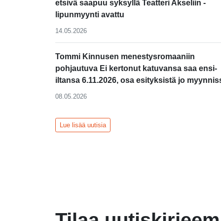
etsivä saapuu syksyllä Teatteri Akseliin -
lipunmyynti avattu
14.05.2026
Tommi Kinnusen menestysromaaniin
pohjautuva Ei kertonut katuvansa saa ensi-
iltansa 6.11.2026, osa esityksistä jo myynnis
08.05.2026
Lue lisää uutisia
Tilaa uutiskirjee