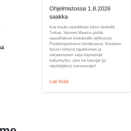
Ohjelmistossa 1.8.2026
saakka
Koe kesän vauhdikkain farssi keskellä
Turkua. Vaimoni Maurice pistää
naurulihakset koetukselle idyllisessä
Puolalanpuistossa heinäkuussa. Kesäisen
sä
farssin kiihtyvä tapahtumien ja
sekaannusten sarja käynnistää
hullunmyllyn, joka vie katsojat (ja
näyttelijätkin) mennessään!
Lue lisää
mme