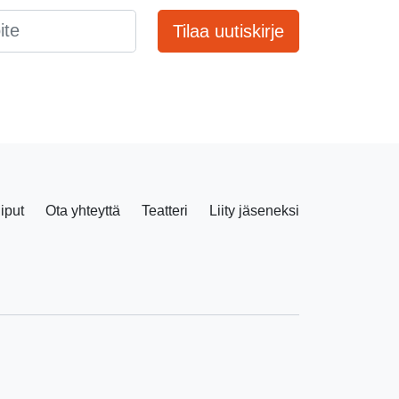
Tilaa uutiskirje
liput
Ota yhteyttä
Teatteri
Liity jäseneksi
Facebook
Instagram