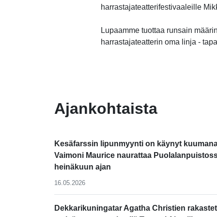
harrastajateatterifestivaaleille M
Lupaamme tuottaa runsain määrin
harrastajateatterin oma linja - tap
-
Ajankohtaista
Kesäfarssin lipunmyynti on käynyt kuumana
Vaimoni Maurice naurattaa Puolalanpuistos
heinäkuun ajan
16.05.2026
Dekkarikuningatar Agatha Christien rakastet