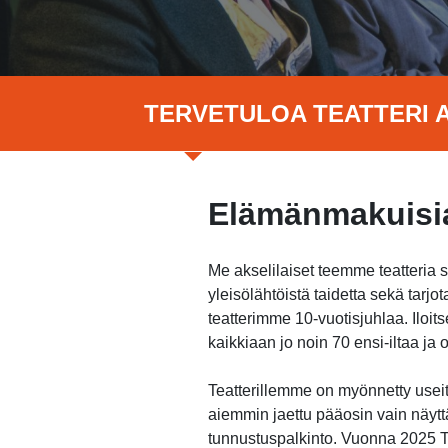
TERVETULOA TEATTERI A
Elämänmakuisia
Me akselilaiset teemme teatteria 
yleisölähtöistä taidetta sekä tar
teatterimme 10-vuotisjuhlaa. Ilo
kaikkiaan jo noin 70 ensi-iltaa j
Teatterillemme on myönnetty useita
aiemmin jaettu pääosin vain näytt
tunnustuspalkinto. Vuonna 2025 Te