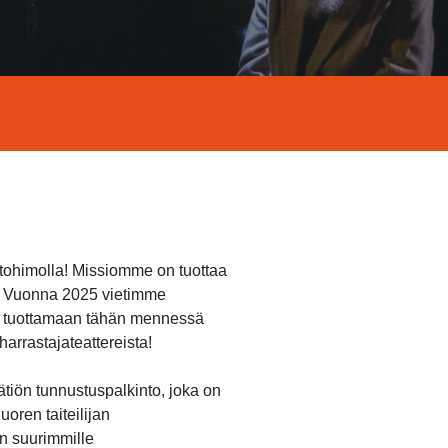
ntohimolla! Missiomme on tuottaa
n. Vuonna 2025 vietimme
et tuottamaan tähän mennessä
arrastajateattereista!
ätiön tunnustuspalkinto, joka on
oren taiteilijan
n suurimmille