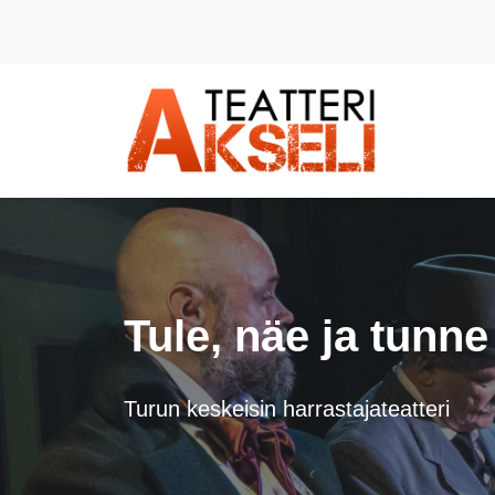
Siirry pääsisältöön (Paina Enter)
Tule, näe ja tunne
Turun keskeisin harrastajateatteri