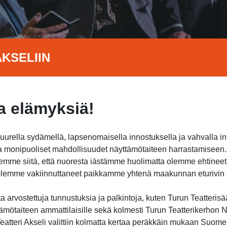
KSELIIN
 elämyksiä!
suurella sydämellä, lapsenomaisella innostuksella ja vahvalla i
jota monipuoliset mahdollisuudet näyttämötaiteen harrastamisee
itsemme siitä, että nuoresta iästämme huolimatta olemme ehtine
a olemme vakiinnuttaneet paikkamme yhtenä maakunnan eturivin h
 arvostettuja tunnustuksia ja palkintoja, kuten Turun Teatterisä
ämötaiteen ammattilaisille sekä kolmesti Turun Teatterikerhon Nu
atteri Akseli valittiin kolmatta kertaa peräkkäin mukaan Suome