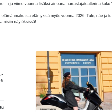
ikkeliin ja viime vuonna lisäksi ainoana harrastajateatterina kok
 elämänmakuisia elämyksiä myös vuonna 2026. Tule, näe ja t
aamisiin näytöksissä!
 -
sa
tu