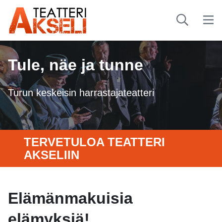
Tule, näe ja tunne
Turun keskeisin harrastajateatteri
TERVETULOA TEATTERI
AKSELIIN
Elämänmakuisia
elämyksiä!