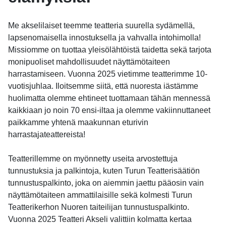
Me akselilaiset teemme teatteria suurella sydämellä,
lapsenomaisella innostuksella ja vahvalla intohimolla!
Missiomme on tuottaa yleisölähtöistä taidetta sekä tarjota
monipuoliset mahdollisuudet näyttämötaiteen
harrastamiseen. Vuonna 2025 vietimme teatterimme 10-
vuotisjuhlaa. Iloitsemme siitä, että nuoresta iästämme
huolimatta olemme ehtineet tuottamaan tähän mennessä
kaikkiaan jo noin 70 ensi-iltaa ja olemme vakiinnuttaneet
paikkamme yhtenä maakunnan eturivin
harrastajateattereista!
Teatterillemme on myönnetty useita arvostettuja
tunnustuksia ja palkintoja, kuten Turun Teatterisäätiön
tunnustuspalkinto, joka on aiemmin jaettu pääosin vain
näyttämötaiteen ammattilaisille sekä kolmesti Turun
Teatterikerhon Nuoren taiteilijan tunnustuspalkinto.
Vuonna 2025 Teatteri Akseli valittiin kolmatta kertaa