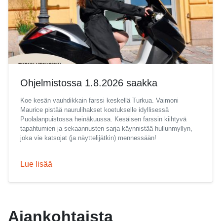
Ohjelmistossa 1.8.2026 saakka
Koe kesän vauhdikkain farssi keskellä Turkua. Vaimoni
Maurice pistää naurulihakset koetukselle idyllisessä
Puolalanpuistossa heinäkuussa. Kesäisen farssin kiihtyvä
tapahtumien ja sekaannusten sarja käynnistää hullunmyllyn,
joka vie katsojat (ja näyttelijätkin) mennessään!
Lue lisää
Ajankohtaista