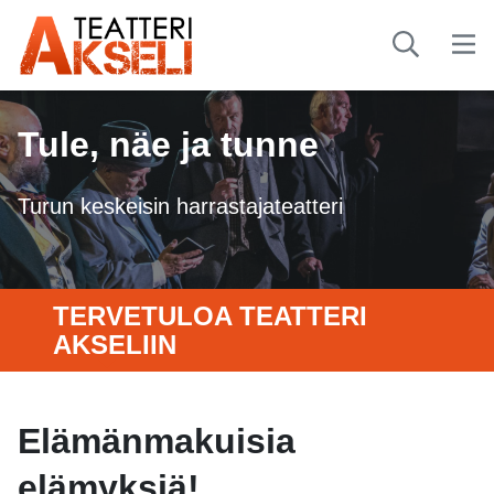
Tule, näe ja tunne
Turun keskeisin harrastajateatteri
TERVETULOA TEATTERI
AKSELIIN
Elämänmakuisia
elämyksiä!