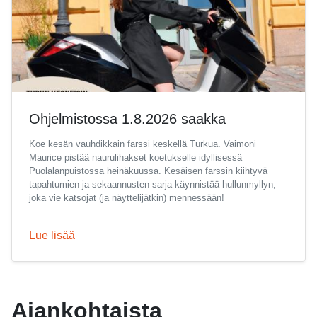
Ohjelmistossa 1.8.2026 saakka
Koe kesän vauhdikkain farssi keskellä Turkua. Vaimoni
Maurice pistää naurulihakset koetukselle idyllisessä
Puolalanpuistossa heinäkuussa. Kesäisen farssin kiihtyvä
tapahtumien ja sekaannusten sarja käynnistää hullunmyllyn,
joka vie katsojat (ja näyttelijätkin) mennessään!
Lue lisää
Ajankohtaista