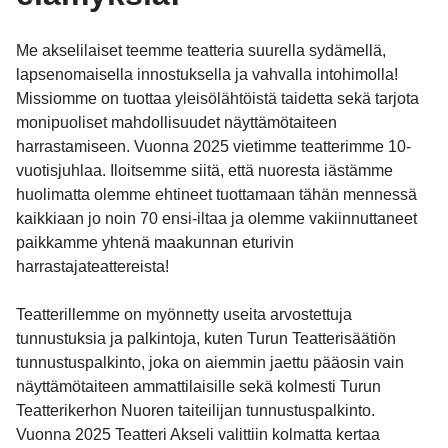
Me akselilaiset teemme teatteria suurella sydämellä,
lapsenomaisella innostuksella ja vahvalla intohimolla!
Missiomme on tuottaa yleisölähtöistä taidetta sekä tarjota
monipuoliset mahdollisuudet näyttämötaiteen
harrastamiseen. Vuonna 2025 vietimme teatterimme 10-
vuotisjuhlaa. Iloitsemme siitä, että nuoresta iästämme
huolimatta olemme ehtineet tuottamaan tähän mennessä
kaikkiaan jo noin 70 ensi-iltaa ja olemme vakiinnuttaneet
paikkamme yhtenä maakunnan eturivin
harrastajateattereista!
Teatterillemme on myönnetty useita arvostettuja
tunnustuksia ja palkintoja, kuten Turun Teatterisäätiön
tunnustuspalkinto, joka on aiemmin jaettu pääosin vain
näyttämötaiteen ammattilaisille sekä kolmesti Turun
Teatterikerhon Nuoren taiteilijan tunnustuspalkinto.
Vuonna 2025 Teatteri Akseli valittiin kolmatta kertaa