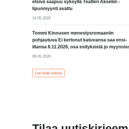
etsivä saapuu syksyllä Teatteri Akseliin -
lipunmyynti avattu
14.05.2026
Tommi Kinnusen menestysromaaniin
pohjautuva Ei kertonut katuvansa saa ensi-
iltansa 6.11.2026, osa esityksistä jo myynnis
08.05.2026
Lue lisää uutisia
Tilaa uutiskirjee