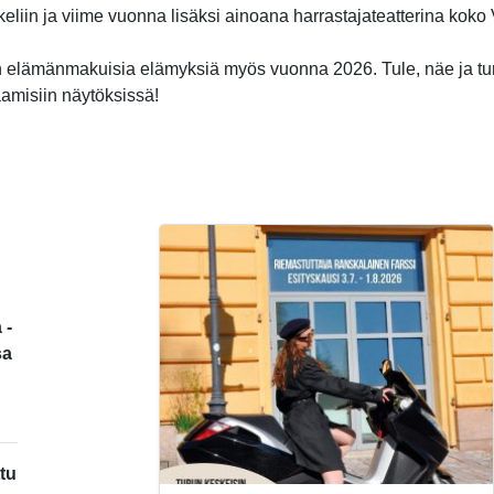
ikkeliin ja viime vuonna lisäksi ainoana harrastajateatterina kok
 elämänmakuisia elämyksiä myös vuonna 2026. Tule, näe ja t
aamisiin näytöksissä!
 -
sa
tu