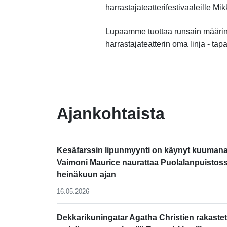
harrastajateatterifestivaaleille M
Lupaamme tuottaa runsain määrin
harrastajateatterin oma linja - tap
-
Ajankohtaista
Kesäfarssin lipunmyynti on käynyt kuumana
Vaimoni Maurice naurattaa Puolalanpuistos
heinäkuun ajan
16.05.2026
Dekkarikuningatar Agatha Christien rakastet