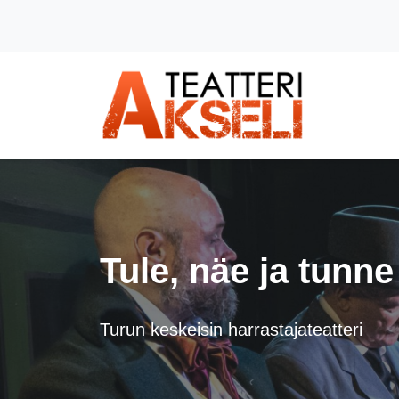
Siirry pääsisältöön (Paina Enter)
Tule, näe ja tunne
Turun keskeisin harrastajateatteri