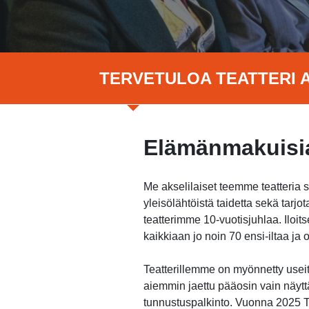
TERVETULOA TEATTERI A
Elämänmakuisia
Me akselilaiset teemme teatteria 
yleisölähtöistä taidetta sekä tar
teatterimme 10-vuotisjuhlaa. Ilo
kaikkiaan jo noin 70 ensi-iltaa j
Teatterillemme on myönnetty useita
aiemmin jaettu pääosin vain näytt
tunnustuspalkinto. Vuonna 2025 Te