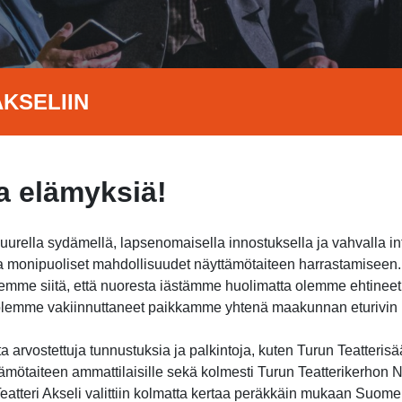
KSELIIN
 elämyksiä!
suurella sydämellä, lapsenomaisella innostuksella ja vahvalla i
jota monipuoliset mahdollisuudet näyttämötaiteen harrastamisee
itsemme siitä, että nuoresta iästämme huolimatta olemme ehtine
a olemme vakiinnuttaneet paikkamme yhtenä maakunnan eturivin h
 arvostettuja tunnustuksia ja palkintoja, kuten Turun Teatterisä
ämötaiteen ammattilaisille sekä kolmesti Turun Teatterikerhon Nu
atteri Akseli valittiin kolmatta kertaa peräkkäin mukaan Suome