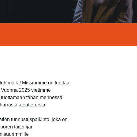
ntohimolla! Missiomme on tuottaa
n. Vuonna 2025 vietimme
et tuottamaan tähän mennessä
arrastajateattereista!
ätiön tunnustuspalkinto, joka on
oren taiteilijan
n suurimmille