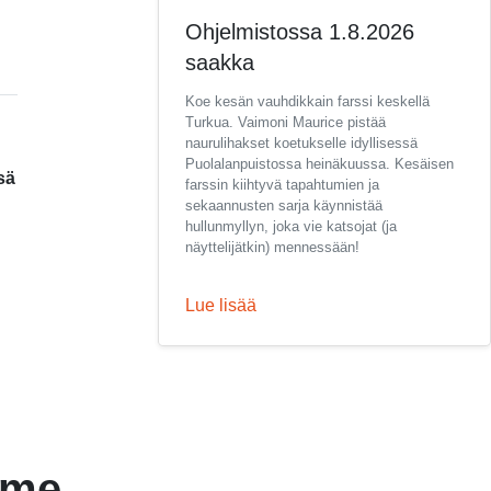
Ohjelmistossa 1.8.2026
saakka
Koe kesän vauhdikkain farssi keskellä
Turkua. Vaimoni Maurice pistää
naurulihakset koetukselle idyllisessä
Puolalanpuistossa heinäkuussa. Kesäisen
sä
farssin kiihtyvä tapahtumien ja
sekaannusten sarja käynnistää
hullunmyllyn, joka vie katsojat (ja
näyttelijätkin) mennessään!
Lue lisää
mme