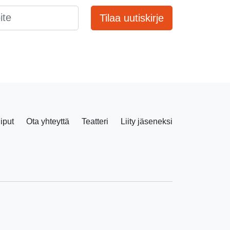
Tilaa uutiskirje
liput
Ota yhteyttä
Teatteri
Liity jäseneksi
Facebook
Instagram