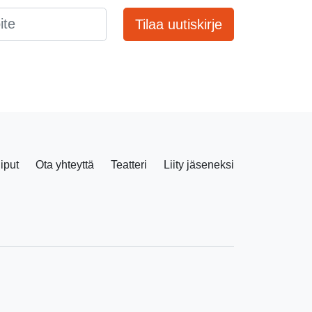
Tilaa uutiskirje
liput
Ota yhteyttä
Teatteri
Liity jäseneksi
Facebook
Instagram