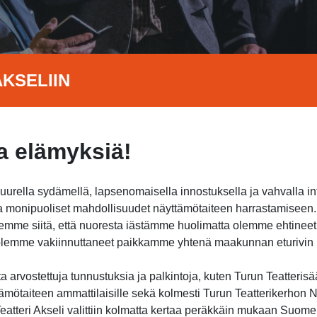
KSELIIN
 elämyksiä!
suurella sydämellä, lapsenomaisella innostuksella ja vahvalla i
jota monipuoliset mahdollisuudet näyttämötaiteen harrastamisee
itsemme siitä, että nuoresta iästämme huolimatta olemme ehtine
a olemme vakiinnuttaneet paikkamme yhtenä maakunnan eturivin h
 arvostettuja tunnustuksia ja palkintoja, kuten Turun Teatterisä
ämötaiteen ammattilaisille sekä kolmesti Turun Teatterikerhon Nu
atteri Akseli valittiin kolmatta kertaa peräkkäin mukaan Suome