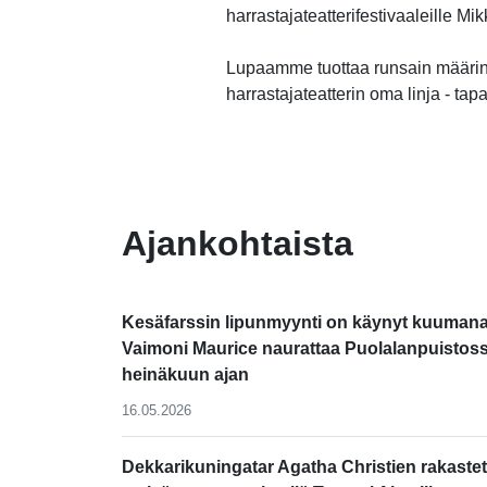
harrastajateatterifestivaaleille M
Lupaamme tuottaa runsain määrin
harrastajateatterin oma linja - tap
-
Ajankohtaista
Kesäfarssin lipunmyynti on käynyt kuumana
Vaimoni Maurice naurattaa Puolalanpuistos
heinäkuun ajan
16.05.2026
Dekkarikuningatar Agatha Christien rakastet