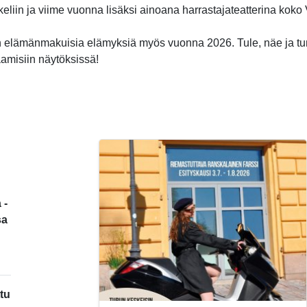
ikkeliin ja viime vuonna lisäksi ainoana harrastajateatterina kok
 elämänmakuisia elämyksiä myös vuonna 2026. Tule, näe ja t
aamisiin näytöksissä!
 -
sa
tu