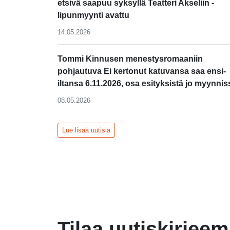
etsivä saapuu syksyllä Teatteri Akseliin -
lipunmyynti avattu
14.05.2026
Tommi Kinnusen menestysromaaniin
pohjautuva Ei kertonut katuvansa saa ensi-
iltansa 6.11.2026, osa esityksistä jo myynnis
08.05.2026
Lue lisää uutisia
Tilaa uutiskirjee