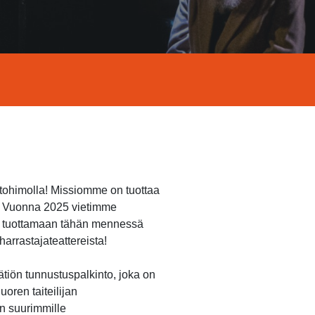
ntohimolla! Missiomme on tuottaa
n. Vuonna 2025 vietimme
et tuottamaan tähän mennessä
arrastajateattereista!
ätiön tunnustuspalkinto, joka on
oren taiteilijan
n suurimmille