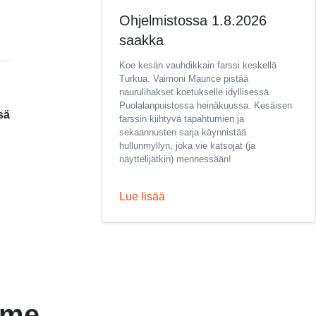
Ohjelmistossa 1.8.2026
saakka
Koe kesän vauhdikkain farssi keskellä
Turkua. Vaimoni Maurice pistää
naurulihakset koetukselle idyllisessä
Puolalanpuistossa heinäkuussa. Kesäisen
sä
farssin kiihtyvä tapahtumien ja
sekaannusten sarja käynnistää
hullunmyllyn, joka vie katsojat (ja
näyttelijätkin) mennessään!
Lue lisää
mme