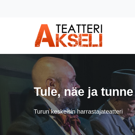
Siirry pääsisältöön (Paina Enter)
Tule, näe ja tunne
Turun keskeisin harrastajateatteri