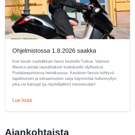
Ohjelmistossa 1.8.2026 saakka
Koe kesän vauhdikkain farssi keskellä Turkua. Vaimoni
Maurice pistää naurulihakset koetukselle idyllisessä
Puolalanpuistossa heinäkuussa. Kesäisen farssin kiihtyvä
tapahtumien ja sekaannusten sarja käynnistää hullunmyllyn,
joka vie katsojat (ja näyttelijätkin) mennessään!
Lue lisää
Ajankohtaista