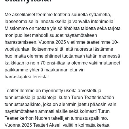
Me akselilaiset teemme teatteria suurella sydämellä,
lapsenomaisella innostuksella ja vahvalla intohimolla!
Missiomme on tuottaa yleisölähtöistä taidetta sekä tarjota
monipuoliset mahdollisuudet näyttämötaiteen
harrastamiseen. Vuonna 2025 vietimme teatterimme 10-
vuotisjuhlaa. Iloitsemme siitä, että nuoresta iästämme
huolimatta olemme ehtineet tuottamaan tähän mennessä
kaikkiaan jo noin 70 ensi-iltaa ja olemme vakiinnuttaneet
paikkamme yhtenä maakunnan eturivin
harrastajateattereista!
Teatterillemme on myönnetty useita arvostettuja
tunnustuksia ja palkintoja, kuten Turun Teatterisäätiön
tunnustuspalkinto, joka on aiemmin jaettu pääosin vain
näyttämötaiteen ammattilaisille sekä kolmesti Turun
Teatterikerhon Nuoren taiteilijan tunnustuspalkinto.
Vuonna 2025 Teatteri Akseli valittiin kolmatta kertaa