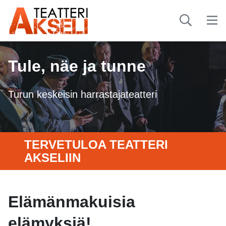
Tule, näe ja tunne
Turun keskeisin harrastajateatteri
TERVETULOA TEATTERI
AKSELIIN
Elämänmakuisia
elämyksiä!