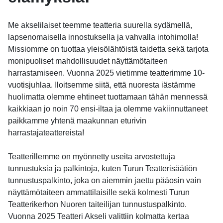
Me akselilaiset teemme teatteria suurella sydämellä,
lapsenomaisella innostuksella ja vahvalla intohimolla!
Missiomme on tuottaa yleisölähtöistä taidetta sekä tarjota
monipuoliset mahdollisuudet näyttämötaiteen
harrastamiseen. Vuonna 2025 vietimme teatterimme 10-
vuotisjuhlaa. Iloitsemme siitä, että nuoresta iästämme
huolimatta olemme ehtineet tuottamaan tähän mennessä
kaikkiaan jo noin 70 ensi-iltaa ja olemme vakiinnuttaneet
paikkamme yhtenä maakunnan eturivin
harrastajateattereista!
Teatterillemme on myönnetty useita arvostettuja
tunnustuksia ja palkintoja, kuten Turun Teatterisäätiön
tunnustuspalkinto, joka on aiemmin jaettu pääosin vain
näyttämötaiteen ammattilaisille sekä kolmesti Turun
Teatterikerhon Nuoren taiteilijan tunnustuspalkinto.
Vuonna 2025 Teatteri Akseli valittiin kolmatta kertaa