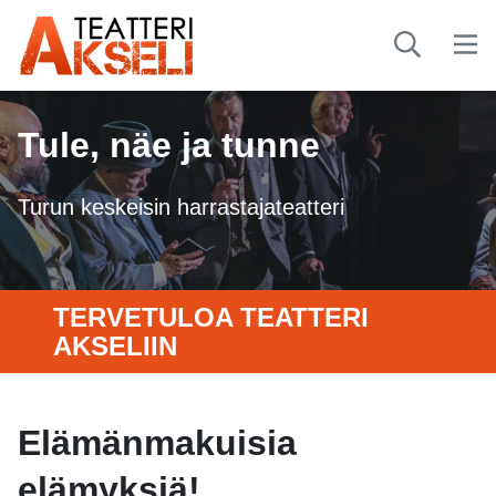
Tule, näe ja tunne
Turun keskeisin harrastajateatteri
TERVETULOA TEATTERI
AKSELIIN
Elämänmakuisia
elämyksiä!