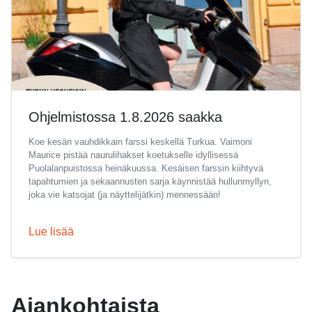
Ohjelmistossa 1.8.2026 saakka
Koe kesän vauhdikkain farssi keskellä Turkua. Vaimoni
Maurice pistää naurulihakset koetukselle idyllisessä
Puolalanpuistossa heinäkuussa. Kesäisen farssin kiihtyvä
tapahtumien ja sekaannusten sarja käynnistää hullunmyllyn,
joka vie katsojat (ja näyttelijätkin) mennessään!
Lue lisää
Ajankohtaista