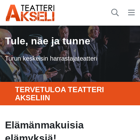
Tule, näe ja tunne
Turun keskeisin harrastajateatteri
TERVETULOA TEATTERI
AKSELIIN
Elämänmakuisia
elämyksiä!