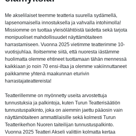
Me akselilaiset teemme teatteria suurella sydämellä,
lapsenomaisella innostuksella ja vahvalla intohimolla!
Missiomme on tuottaa yleisölähtöistä taidetta sekä tarjota
monipuoliset mahdollisuudet näyttämötaiteen
harrastamiseen. Vuonna 2025 vietimme teatterimme 10-
vuotisjuhlaa. Iloitsemme siitä, että nuoresta iästämme
huolimatta olemme ehtineet tuottamaan tähän mennessä
kaikkiaan jo noin 70 ensi-iltaa ja olemme vakiinnuttaneet
paikkamme yhtenä maakunnan eturivin
harrastajateattereista!
Teatterillemme on myönnetty useita arvostettuja
tunnustuksia ja palkintoja, kuten Turun Teatterisäätiön
tunnustuspalkinto, joka on aiemmin jaettu pääosin vain
näyttämötaiteen ammattilaisille sekä kolmesti Turun
Teatterikerhon Nuoren taiteilijan tunnustuspalkinto.
Vuonna 2025 Teatteri Akseli valittiin kolmatta kertaa