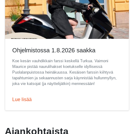
Ohjelmistossa 1.8.2026 saakka
Koe kesän vauhdikkain farssi keskellä Turkua. Vaimoni
Maurice pistää naurulihakset koetukselle idyllisessä
Puolalanpuistossa heinäkuussa. Kesäisen farssin kiihtyvä
tapahtumien ja sekaannusten sarja käynnistää hullunmyllyn,
joka vie katsojat (ja näyttelijätkin) mennessään!
Lue lisää
Ajankohtaista