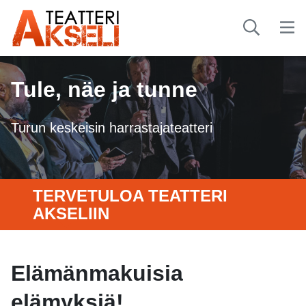
Tule, näe ja tunne
Turun keskeisin harrastajateatteri
TERVETULOA TEATTERI
AKSELIIN
Elämänmakuisia
elämyksiä!