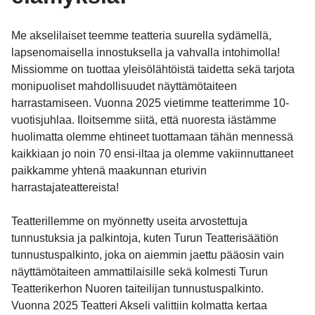
Me akselilaiset teemme teatteria suurella sydämellä,
lapsenomaisella innostuksella ja vahvalla intohimolla!
Missiomme on tuottaa yleisölähtöistä taidetta sekä tarjota
monipuoliset mahdollisuudet näyttämötaiteen
harrastamiseen. Vuonna 2025 vietimme teatterimme 10-
vuotisjuhlaa. Iloitsemme siitä, että nuoresta iästämme
huolimatta olemme ehtineet tuottamaan tähän mennessä
kaikkiaan jo noin 70 ensi-iltaa ja olemme vakiinnuttaneet
paikkamme yhtenä maakunnan eturivin
harrastajateattereista!
Teatterillemme on myönnetty useita arvostettuja
tunnustuksia ja palkintoja, kuten Turun Teatterisäätiön
tunnustuspalkinto, joka on aiemmin jaettu pääosin vain
näyttämötaiteen ammattilaisille sekä kolmesti Turun
Teatterikerhon Nuoren taiteilijan tunnustuspalkinto.
Vuonna 2025 Teatteri Akseli valittiin kolmatta kertaa