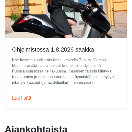
Ohjelmistossa 1.8.2026 saakka
Koe kesän vauhdikkain farssi keskellä Turkua. Vaimoni
Maurice pistää naurulihakset koetukselle idyllisessä
Puolalanpuistossa heinäkuussa. Kesäisen farssin kiihtyvä
tapahtumien ja sekaannusten sarja käynnistää hullunmyllyn,
joka vie katsojat (ja näyttelijätkin) mennessään!
Lue lisää
Ajankohtaista