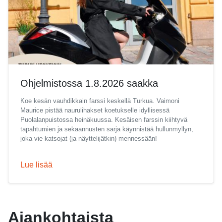
Ohjelmistossa 1.8.2026 saakka
Koe kesän vauhdikkain farssi keskellä Turkua. Vaimoni
Maurice pistää naurulihakset koetukselle idyllisessä
Puolalanpuistossa heinäkuussa. Kesäisen farssin kiihtyvä
tapahtumien ja sekaannusten sarja käynnistää hullunmyllyn,
joka vie katsojat (ja näyttelijätkin) mennessään!
Lue lisää
Ajankohtaista