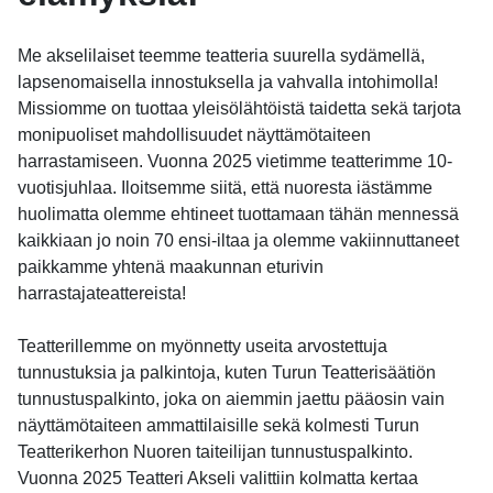
Me akselilaiset teemme teatteria suurella sydämellä,
lapsenomaisella innostuksella ja vahvalla intohimolla!
Missiomme on tuottaa yleisölähtöistä taidetta sekä tarjota
monipuoliset mahdollisuudet näyttämötaiteen
harrastamiseen. Vuonna 2025 vietimme teatterimme 10-
vuotisjuhlaa. Iloitsemme siitä, että nuoresta iästämme
huolimatta olemme ehtineet tuottamaan tähän mennessä
kaikkiaan jo noin 70 ensi-iltaa ja olemme vakiinnuttaneet
paikkamme yhtenä maakunnan eturivin
harrastajateattereista!
Teatterillemme on myönnetty useita arvostettuja
tunnustuksia ja palkintoja, kuten Turun Teatterisäätiön
tunnustuspalkinto, joka on aiemmin jaettu pääosin vain
näyttämötaiteen ammattilaisille sekä kolmesti Turun
Teatterikerhon Nuoren taiteilijan tunnustuspalkinto.
Vuonna 2025 Teatteri Akseli valittiin kolmatta kertaa