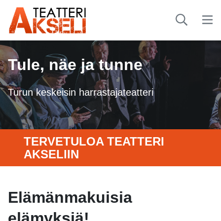
Tule, näe ja tunne
Turun keskeisin harrastajateatteri
TERVETULOA TEATTERI
AKSELIIN
Elämänmakuisia
elämyksiä!